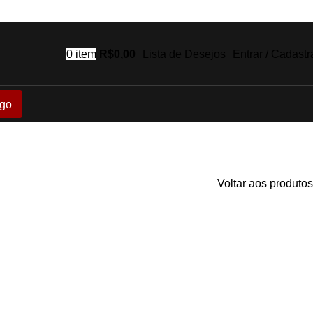
0
item
R$
0,00
Lista de Desejos
Entrar / Cadastr
go
Voltar aos produtos