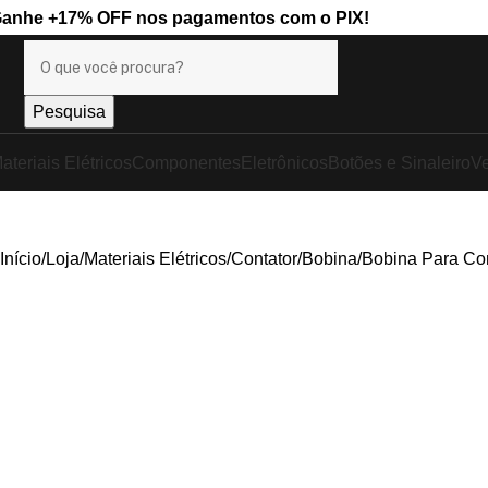
Ganhe
+17% OFF
nos pagamentos com o
PIX
!
Pesquisa
ateriais Elétricos
Componentes
Eletrônicos
Botões e Sinaleiro
Ve
Início
Loja
Materiais Elétricos
Contator
Bobina
Bobina Para C