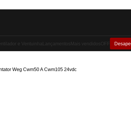
ntilador e Ventuinha
Lançamentos
Mais vendidos
OFF
Desape
ontator Weg Cwm50 A Cwm105 24vdc