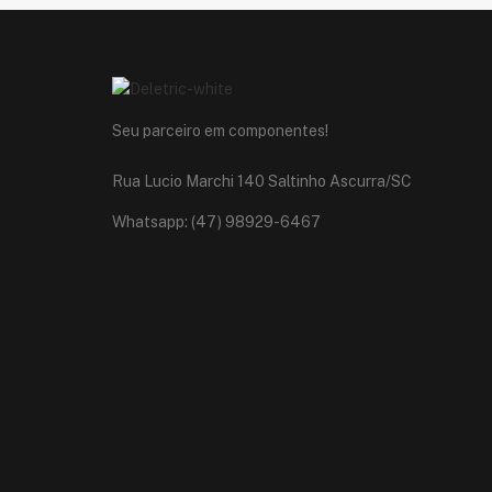
Seu parceiro em componentes!
Rua Lucio Marchi 140 Saltinho Ascurra/SC
Whatsapp: (47) 98929-6467