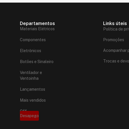
Departamentos
Links úteis
Materiais Elétricos
Política de pr
Componentes
Promoções
Acompanhar p
Eletrônicos
Trocas e dev
Botões e Sinaleiro
Ventilador e
Ventoinha
Lançamentos
Mais vendidos
Off
Desapego