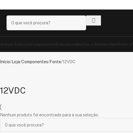
anhe
+17% OFF
nos pagamentos com o
PIX
!
ateriais Elétricos
Componentes
Eletrônicos
Botões e Sinaleiro
Ventilador e
Início
Loja
Componentes
Fonte
12VDC
12VDC
Nenhum produto foi encontrado para a sua seleção.