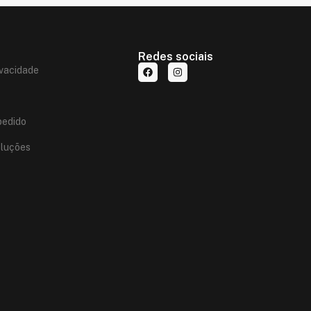
Redes sociais
ivacidade
edido
oluções