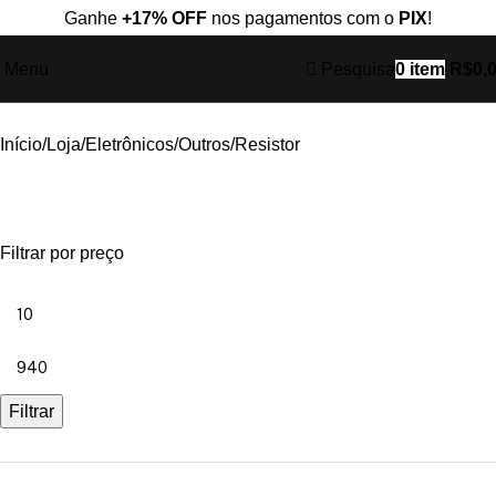
Ganhe
+17% OFF
nos pagamentos com o
PIX
!
Menu
Pesquisa
0
item
R$
0,
Início
Loja
Eletrônicos
Outros
Resistor
Filtrar por preço
Filtrar