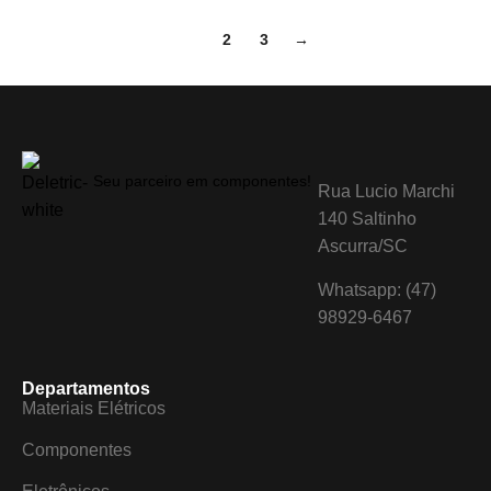
1
2
3
→
Seu parceiro em componentes!
Rua Lucio Marchi
140 Saltinho
Ascurra/SC
Whatsapp: (47)
98929-6467
Departamentos
Materiais Elétricos
Componentes