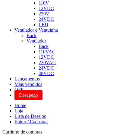
110V
12VDC
220V
24VDC
LED
Ventilador e Ventuinha
Back
Ventilador
Back
110VAC
12VDC
220VAC
24VDC
48VDC
Lançamentos
Mais vendidos
OFF
Desapego
Home
Loja
Lista de Desejos
Entrar / Cadastrar
Carrinho de compras