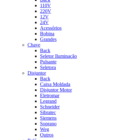
110V
220V
12V
24V
Acessórios
Bobina
Grandes
Chave
Back
Seletor Iluminação
Pulsante
Seletora
Disjuntor
Back
Caixa Moldada
Disjuntor Motor
Eletromar
Legrand
Schneider
Sibratec
Siemens
Soprano
Weg
Outros