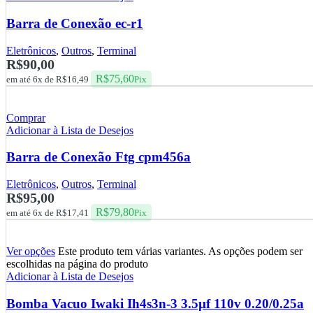
Barra de Conexão ec-r1
Eletrônicos
,
Outros
,
Terminal
R$
90,00
R$
75,60
em até 6x de
R$
16,49
Pix
Comprar
Adicionar à Lista de Desejos
Barra de Conexão Ftg cpm456a
Eletrônicos
,
Outros
,
Terminal
R$
95,00
R$
79,80
em até 6x de
R$
17,41
Pix
Ver opções
Este produto tem várias variantes. As opções podem ser
escolhidas na página do produto
Adicionar à Lista de Desejos
Bomba Vacuo Iwaki Ih4s3n-3 3.5µf 110v 0.20/0.25a