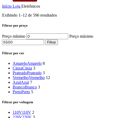
Início
Loja
Eletrônicos
Exibindo 1–12 de 596 resultados
Filtrar por preço
Preço mínimo
Preço máximo
Filtrar
Filtrar por cor
Amarelo
Amarelo
8
Cinza
Cinza
3
Prateado
Prateado
3
Vermelho
Vermelho
12
Azul
Azul
7
Branco
Branco
3
Preto
Preto
5
Filtrar por voltagem
110V
110V
2
220V
220V
3