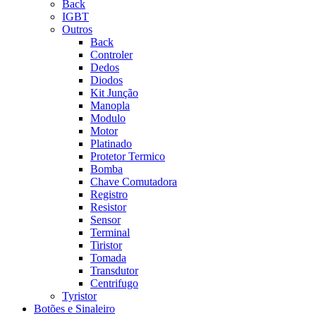
Back
IGBT
Outros
Back
Controler
Dedos
Diodos
Kit Junção
Manopla
Modulo
Motor
Platinado
Protetor Termico
Bomba
Chave Comutadora
Registro
Resistor
Sensor
Terminal
Tiristor
Tomada
Transdutor
Centrifugo
Tyristor
Botões e Sinaleiro