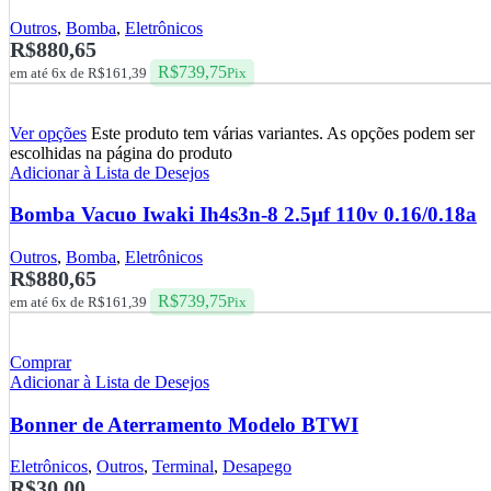
Outros
,
Bomba
,
Eletrônicos
R$
880,65
R$
739,75
em até 6x de
R$
161,39
Pix
Ver opções
Este produto tem várias variantes. As opções podem ser
escolhidas na página do produto
Adicionar à Lista de Desejos
Bomba Vacuo Iwaki Ih4s3n-8 2.5µf 110v 0.16/0.18a
Outros
,
Bomba
,
Eletrônicos
R$
880,65
R$
739,75
em até 6x de
R$
161,39
Pix
Comprar
Adicionar à Lista de Desejos
Bonner de Aterramento Modelo BTWI
Eletrônicos
,
Outros
,
Terminal
,
Desapego
R$
30,00