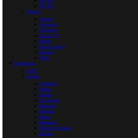
24VDC
42VDC
Fusível
Alarme
Cartucho
Cerâmica
Classe CC
Médio
Porta Fusível
Suporte
Vidro
Eletrônicos
IGBT
Outros
Controler
Dedos
Diodos
Kit Junção
Manopla
Modulo
Motor
Platinado
Protetor Termico
Bomba