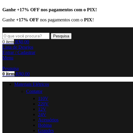
Ganhe
+17% OFF
nos pagamentos com o
PIX
!
Ganhe
+17% OFF
nos pagamentos com o
PIX
!
Pesquisa
0
item
R$
0,00
Lista de Desejos
Entrar / Cadastrar
Menu
Pesquisa
0
item
R$
0,00
Materiais Elétricos
Contator
110V
220V
12V
24V
Acessórios
Bobina
Grandes