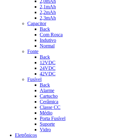
2,0mAh
2,1mAh
2,2mAh
2,3mAh
Capacitor
Back
Com Rosca
Indutivo
Normal
Fonte
Back
12VDC
24VDC
42VDC
Fusível
Back
Alarme
Cartucho
Cerâmica
Classe CC
Médio
Porta Fusível
Suporte
Vidro
Eletrônicos