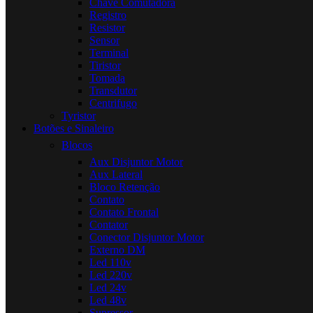
Chave Comutadora
Registro
Resistor
Sensor
Terminal
Tiristor
Tomada
Transdutor
Centrifugo
Tyristor
Botões e Sinaleiro
Blocos
Aux Disjuntor Motor
Aux Lateral
Bloco Retenção
Contato
Contato Frontal
Contator
Conector Disjuntor Motor
Externo DM
Led 110v
Led 220v
Led 24v
Led 48v
Supressor