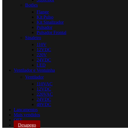
Botões
Flange
Kit Pulso
Kit Sinalizador
Pulsador
Pulsador Frontal
Sinaleiro
110V
12VDC
220V
24VDC
LED
Ventilador e Ventuinha
Ventilador
110VAC
12VDC
220VAC
24VDC
48VDC
Lançamentos
Mais vendidos
OFF
Desapego