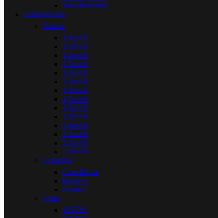
Transformador
Componentes
Bateria
1,0mAh
1,1mAh
1,2mAh
1,3mAh
1,4mAh
1,5mAh
1,6mAh
1,7mAh
1,8mAh
1,9mAh
2,0mAh
2,1mAh
2,2mAh
2,3mAh
Capacitor
Com Rosca
Indutivo
Normal
Fonte
12VDC