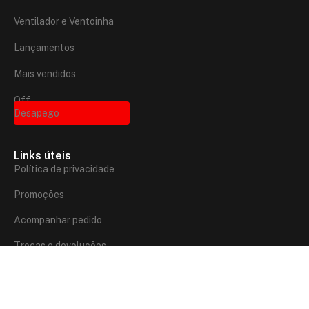
Ventilador e Ventoinha
Lançamentos
Mais vendidos
Off
Desapego
Links úteis
Política de privacidade
Promoções
Acompanhar pedido
Trocas e devoluções
Redes sociais