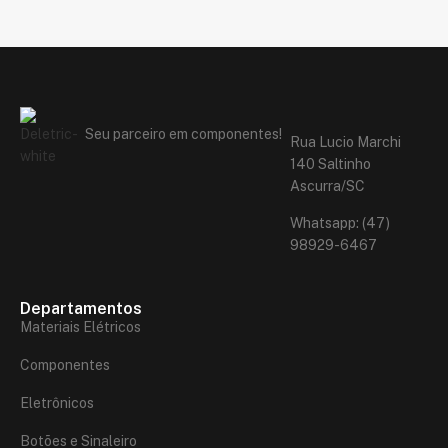
Seu parceiro em componentes!
Rua Lucio Marchi
140 Saltinho
Ascurra/SC
Whatsapp: (47)
98929-6467
Departamentos
Materiais Elétricos
Componentes
Eletrônicos
Botões e Sinaleiro