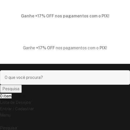
Ganhe
+17% OFF
nos pagamentos com o
PIX
!
Ganhe
+17% OFF
nos pagamentos com o
PIX
!
Pesquisa
0
item
R$
0,00
Lista de Desejos
Entrar / Cadastrar
Menu
Pesquisa