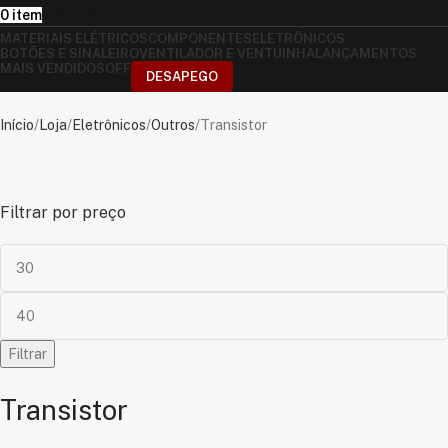
0
item
R$
0,00
MATERIAIS ELÉTRICOS
COMPONENTES
ELETRÔNICOS
BOTÕES E SINALEIRO
VENTILADOR E VENTUINHA
LANÇAMENTOS
MAIS VENDIDOS
OFF
DESAPEGO
Início
Loja
Eletrônicos
Outros
Transistor
Filtrar por preço
Filtrar
Transistor