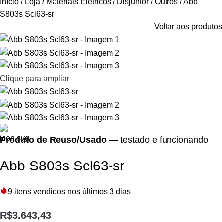
Início
Loja
Materiais Elétricos
Disjuntor
Outros
Abb
S803s Scl63-sr
Voltar aos produtos
Clique para ampliar
Produto de Reuso/Usado
— testado e funcionando
Abb S803s Scl63-sr
9
itens vendidos nos últimos 3 dias
R$
3.643,43