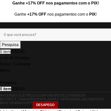
Ganhe
+17% OFF
nos pagamentos com o
PIX
!
Ganhe
+17% OFF
nos pagamentos com o
PIX
!
Pesquisa
0
item
R$
0,00
Lista de Desejos
Entrar / Cadastrar
Menu
Pesquisa
0
item
R$
0,00
MATERIAIS ELÉTRICOS
COMPONENTES
ELETRÔNICOS
BOTÕES E SINALEIRO
VENTILADOR E VENTUINHA
LANÇAMENTOS
MAIS VENDIDOS
OFF
DESAPEGO