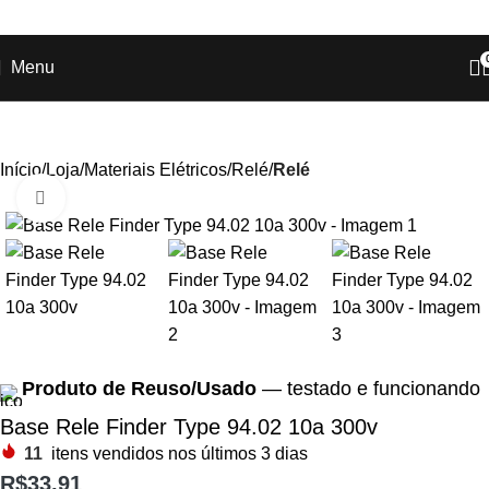
Ganhe
+17% OFF
nos pagamentos com o
PIX
!
Menu
Início
Loja
Materiais Elétricos
Relé
Relé
Clique para ampliar
Produto de Reuso/Usado
— testado e funcionando
Base Rele Finder Type 94.02 10a 300v
11
itens vendidos nos últimos 3 dias
R$
33,91