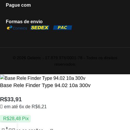
Pague com
Formas de envio
© 2026 Deletric - 17.879.978/0001-78 - Todos os direitos
reservados.
Base Rele Finder Type 94.02 10a 300v
R$
33,91
em até 6x de
R$
6,21
R$
28,48
Pix
0