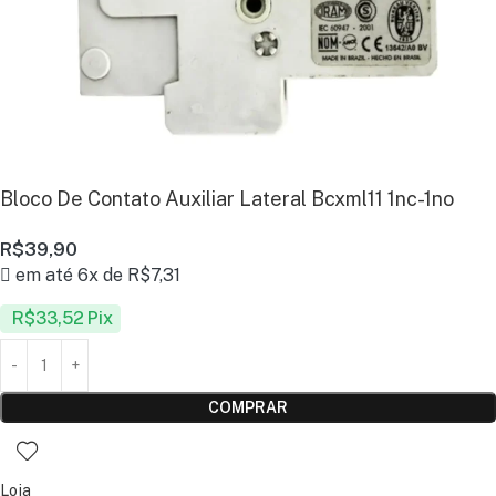
Bloco De Contato Auxiliar Lateral Bcxml11 1nc-1no
R$
39,90
em até 6x de
R$
7,31
R$
33,52
Pix
COMPRAR
Loja