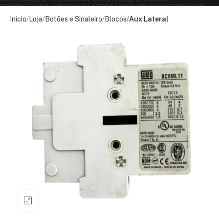
BOTÕES E SINALEIRO
VENTILADOR E VENTUINHA
LANÇAMENTOS
MAIS VENDIDOS
OFF
DESAPEGO
Início
Loja
Botões e Sinaleiro
Blocos
Aux Lateral
Clique para ampliar