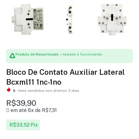
Produto de Reuso/Usado
— testado e funcionando
Bloco De Contato Auxiliar Lateral
Bcxml11 1nc-1no
6
itens vendidos nos últimos 3 dias
R$
39,90
em até 6x de
R$
7,31
R$
33,52
Pix