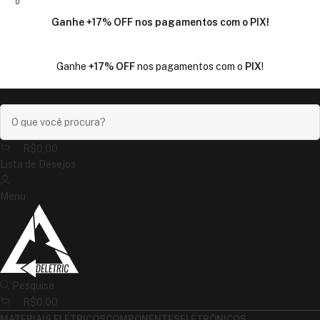
0
0
0
Ganhe
+17% OFF
nos pagamentos com o
PIX
!
Ganhe
+17% OFF
nos pagamentos com o
PIX
!
R$
0,00
Lista de Desejos
Menu
Pesquisa
R$
0,00
MATERIAIS ELÉTRICOS
COMPONENTES
ELETRÔNICOS