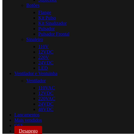
Botões
Flange
Kit Pulso
Kit Sinalizador
Pulsador
Pulsador Frontal
Sinaleiro
110V
12VDC
220V
24VDC
LED
Ventilador e Ventuinha
Ventilador
110VAC
12VDC
220VAC
24VDC
48VDC
Lançamentos
Mais vendidos
OFF
Desapego