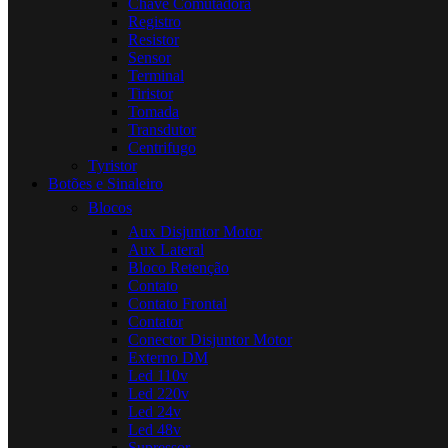
Chave Comutadora
Registro
Resistor
Sensor
Terminal
Tiristor
Tomada
Transdutor
Centrifugo
Tyristor
Botões e Sinaleiro
Blocos
Aux Disjuntor Motor
Aux Lateral
Bloco Retenção
Contato
Contato Frontal
Contator
Conector Disjuntor Motor
Externo DM
Led 110v
Led 220v
Led 24v
Led 48v
Supressor