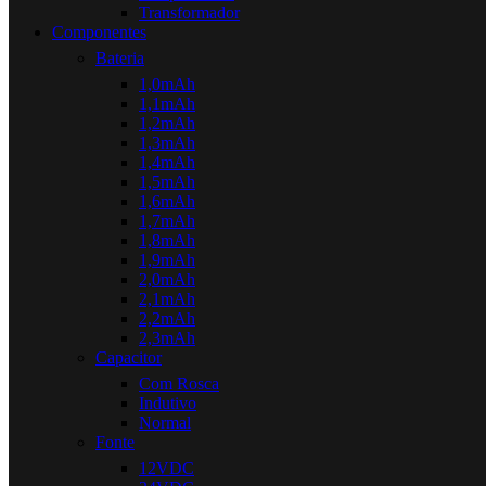
Transformador
Componentes
Bateria
1,0mAh
1,1mAh
1,2mAh
1,3mAh
1,4mAh
1,5mAh
1,6mAh
1,7mAh
1,8mAh
1,9mAh
2,0mAh
2,1mAh
2,2mAh
2,3mAh
Capacitor
Com Rosca
Indutivo
Normal
Fonte
12VDC