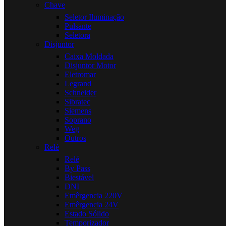
Chave
Seletor Iluminação
Pulsante
Seletora
Disjuntor
Caixa Moldada
Disjuntor Motor
Eletromar
Legrand
Schneider
Sibratec
Siemens
Soprano
Weg
Outros
Relé
Relé
By Pass
Biestável
DNI
Emêrgencia 220V
Emêrgencia 24V
Estado Sólido
Temporizador