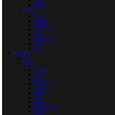
24VDC
42VDC
Fusível
Alarme
Cartucho
Cerâmica
Classe CC
Médio
Porta Fusível
Suporte
Vidro
Eletrônicos
IGBT
Outros
Controler
Dedos
Diodos
Kit Junção
Manopla
Modulo
Motor
Platinado
Protetor Termico
Bomba