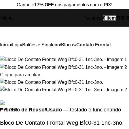
Ganhe
+17% OFF
nos pagamentos com o
PIX
!
Menu
Pesquisa
0
item
R$
0,
Início
Loja
Botões e Sinaleiro
Blocos
Contato Frontal
Clique para ampliar
Produto de Reuso/Usado
— testado e funcionando
Bloco De Contato Frontal Weg Bfc0-31 1nc-3no.