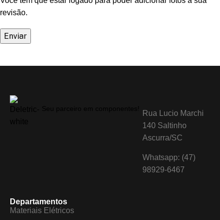
Você tem que estar logado para poder adicionar fotos à sua
revisão.
Seu parceiro em componentes!
Rua Lucio Marchi
140 Saltinho
Ascurra/SC
Whatsapp: (47)
98929-6467
Departamentos
Materiais Elétricos