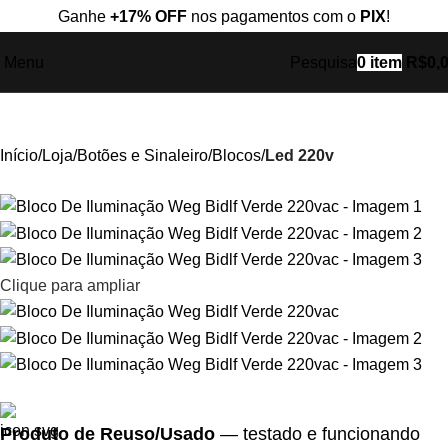
Ganhe
+17% OFF
nos pagamentos com o
PIX
!
Menu
Pesquisa
0
item
R$
0,
Início
Loja
Botões e Sinaleiro
Blocos
Led 220v
Clique para ampliar
Produto de Reuso/Usado
— testado e funcionando