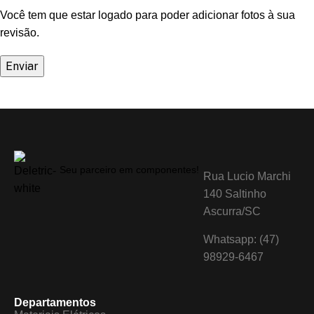
Você tem que estar logado para poder adicionar fotos à sua
revisão.
Seu parceiro em componentes!
Rua Lucio Marchi
140 Saltinho
Ascurra/SC
Whatsapp: (47)
98929-6467
Departamentos