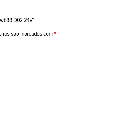
 Cwb38 D02 24v”
órios são marcados com
*