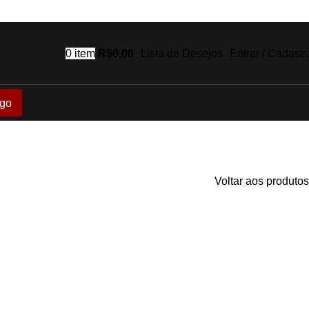
0
item
R$
0,00
Lista de Desejos
Entrar / Cadastr
go
Voltar aos produtos