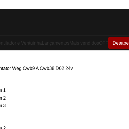
ntilador e Ventuinha
Lançamentos
Mais vendidos
OFF
Desape
ntator Weg Cwb9 A Cwb38 D02 24v