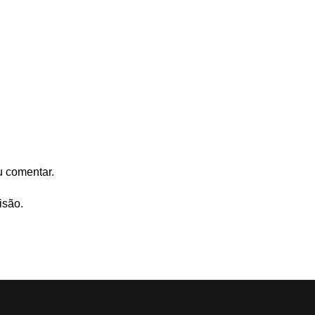
u comentar.
isão.