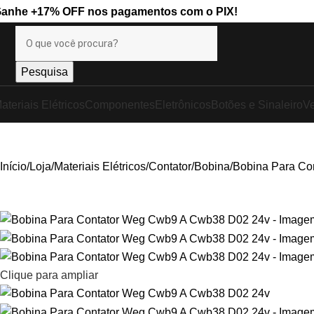
Ganhe
+17% OFF
nos pagamentos com o
PIX
!
Pesquisa
ateriais Elétricos
Componentes
Eletrônicos
Botões e Sinaleiro
Ve
Início
Loja
Materiais Elétricos
Contator
Bobina
Bobina Para Co
Clique para ampliar