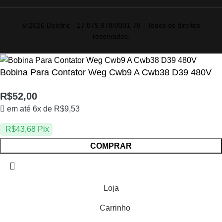
© 2026 Deletric - 17.879.978/0001-78 - Todos os direitos
reservados.
Bobina Para Contator Weg Cwb9 A Cwb38 D39 480V
R$
52,00
em até 6x de
R$
9,53
R$
43,68
Pix
COMPRAR
Loja
Carrinho