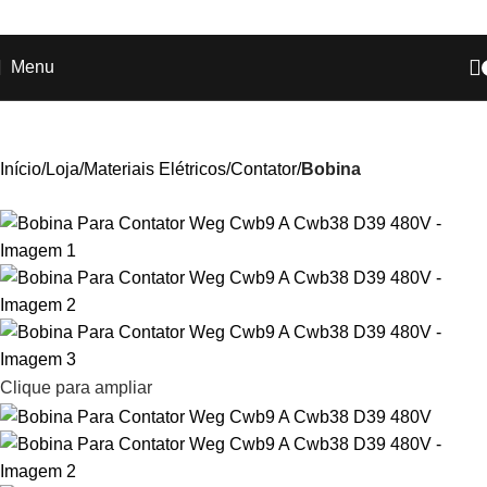
Ganhe
+17% OFF
nos pagamentos com o
PIX
!
Menu
Início
Loja
Materiais Elétricos
Contator
Bobina
Clique para ampliar