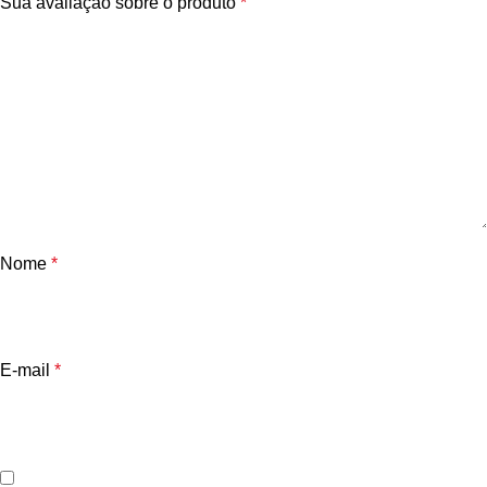
Sua avaliação sobre o produto
*
Nome
*
E-mail
*