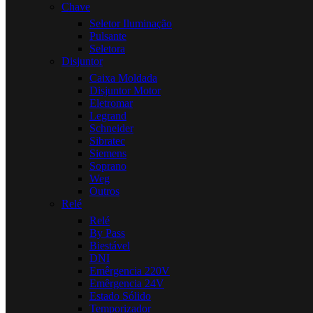
Chave
Seletor Iluminação
Pulsante
Seletora
Disjuntor
Caixa Moldada
Disjuntor Motor
Eletromar
Legrand
Schneider
Sibratec
Siemens
Soprano
Weg
Outros
Relé
Relé
By Pass
Biestável
DNI
Emêrgencia 220V
Emêrgencia 24V
Estado Sólido
Temporizador