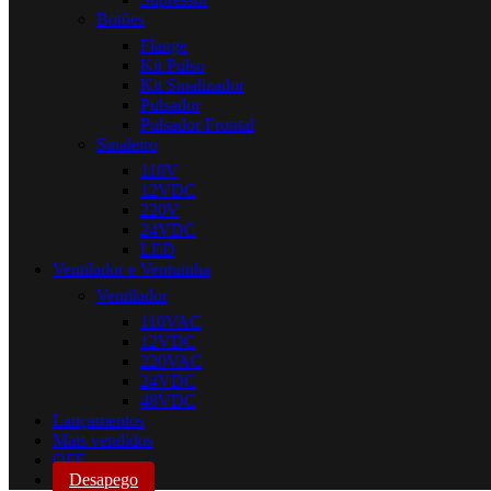
Botões
Flange
Kit Pulso
Kit Sinalizador
Pulsador
Pulsador Frontal
Sinaleiro
110V
12VDC
220V
24VDC
LED
Ventilador e Ventuinha
Ventilador
110VAC
12VDC
220VAC
24VDC
48VDC
Lançamentos
Mais vendidos
OFF
Desapego