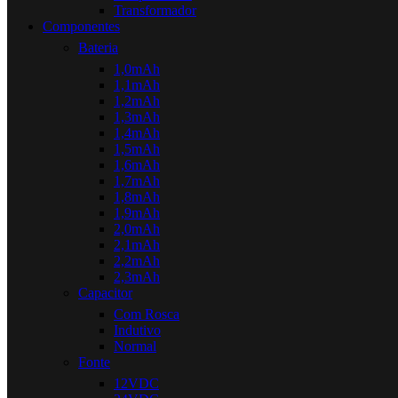
Transformador
Componentes
Bateria
1,0mAh
1,1mAh
1,2mAh
1,3mAh
1,4mAh
1,5mAh
1,6mAh
1,7mAh
1,8mAh
1,9mAh
2,0mAh
2,1mAh
2,2mAh
2,3mAh
Capacitor
Com Rosca
Indutivo
Normal
Fonte
12VDC