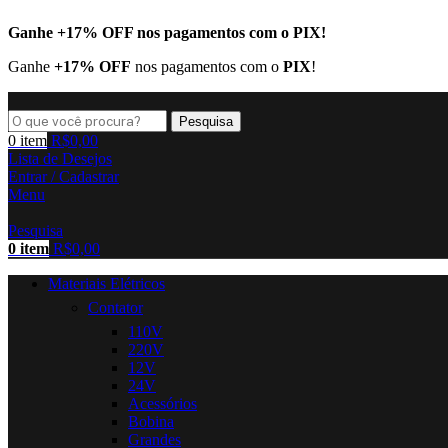
Ganhe
+17% OFF
nos pagamentos com o
PIX
!
Ganhe
+17% OFF
nos pagamentos com o
PIX
!
Pesquisa
0
item
R$
0,00
Lista de Desejos
Entrar / Cadastrar
Menu
Pesquisa
0
item
R$
0,00
Materiais Elétricos
Contator
110V
220V
12V
24V
Acessórios
Bobina
Grandes