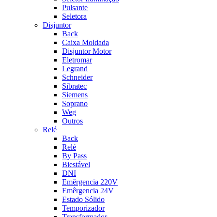
Pulsante
Seletora
Disjuntor
Back
Caixa Moldada
Disjuntor Motor
Eletromar
Legrand
Schneider
Sibratec
Siemens
Soprano
Weg
Outros
Relé
Back
Relé
By Pass
Biestável
DNI
Emêrgencia 220V
Emêrgencia 24V
Estado Sólido
Temporizador
Transformador