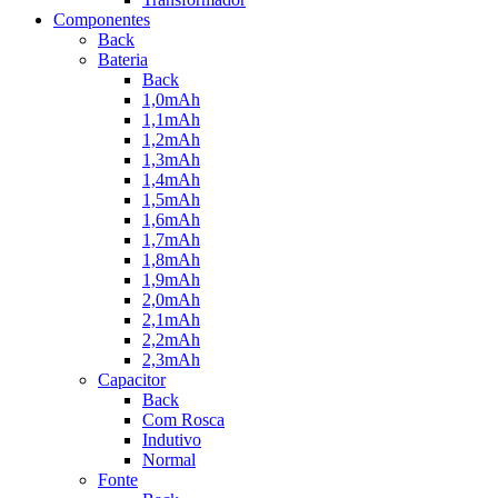
Componentes
Back
Bateria
Back
1,0mAh
1,1mAh
1,2mAh
1,3mAh
1,4mAh
1,5mAh
1,6mAh
1,7mAh
1,8mAh
1,9mAh
2,0mAh
2,1mAh
2,2mAh
2,3mAh
Capacitor
Back
Com Rosca
Indutivo
Normal
Fonte