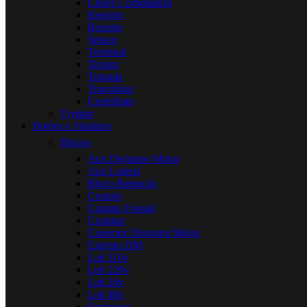
Chave Comutadora
Registro
Resistor
Sensor
Terminal
Tiristor
Tomada
Transdutor
Centrifugo
Tyristor
Botões e Sinaleiro
Blocos
Aux Disjuntor Motor
Aux Lateral
Bloco Retenção
Contato
Contato Frontal
Contator
Conector Disjuntor Motor
Externo DM
Led 110v
Led 220v
Led 24v
Led 48v
Supressor