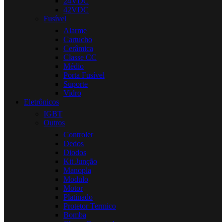
24VDC
42VDC
Fusível
Alarme
Cartucho
Cerâmica
Classe CC
Médio
Porta Fusível
Suporte
Vidro
Eletrônicos
IGBT
Outros
Controler
Dedos
Diodos
Kit Junção
Manopla
Modulo
Motor
Platinado
Protetor Termico
Bomba