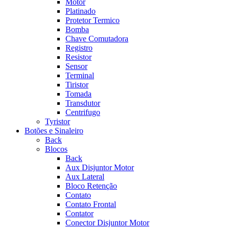
Motor
Platinado
Protetor Termico
Bomba
Chave Comutadora
Registro
Resistor
Sensor
Terminal
Tiristor
Tomada
Transdutor
Centrifugo
Tyristor
Botões e Sinaleiro
Back
Blocos
Back
Aux Disjuntor Motor
Aux Lateral
Bloco Retenção
Contato
Contato Frontal
Contator
Conector Disjuntor Motor