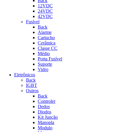
Back
12VDC
24VDC
42VDC
Fusível
Back
Alarme
Cartucho
Cerâmica
Classe CC
Médio
Porta Fusível
Suporte
Vidro
Eletrônicos
Back
IGBT
Outros
Back
Controler
Dedos
Diodos
Kit Junção
Manopla
Modulo