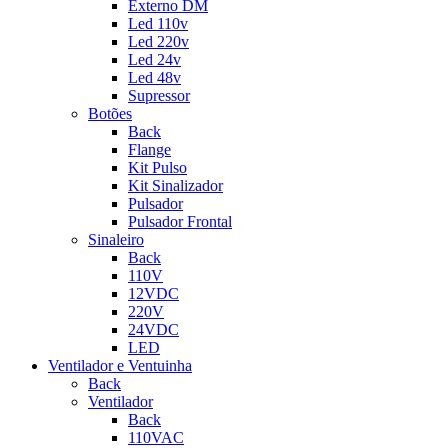
Externo DM
Led 110v
Led 220v
Led 24v
Led 48v
Supressor
Botões
Back
Flange
Kit Pulso
Kit Sinalizador
Pulsador
Pulsador Frontal
Sinaleiro
Back
110V
12VDC
220V
24VDC
LED
Ventilador e Ventuinha
Back
Ventilador
Back
110VAC