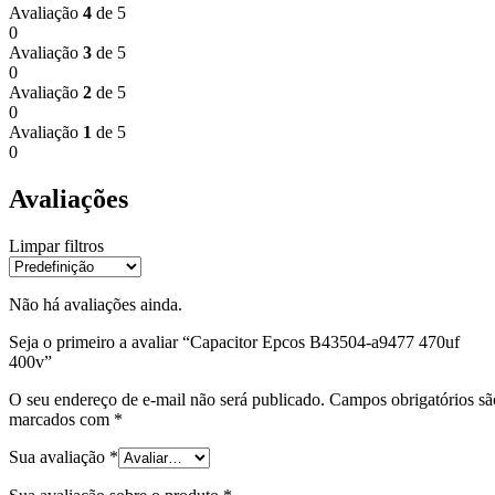
Avaliação
4
de 5
0
Avaliação
3
de 5
0
Avaliação
2
de 5
0
Avaliação
1
de 5
0
Avaliações
Limpar filtros
Não há avaliações ainda.
Seja o primeiro a avaliar “Capacitor Epcos B43504-a9477 470uf
400v”
O seu endereço de e-mail não será publicado.
Campos obrigatórios sã
marcados com
*
Sua avaliação
*