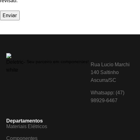
revisão.
Seu parceiro em componentes!
Rua Lucio Marchi
140 Saltinho
Ascurra/SC
Whatsapp: (47)
98929-6467
Departamentos
Materiais Elétricos
Componentes