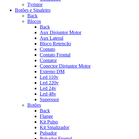
Tyristor
Botões e Sinaleiro
Back
Blocos
Back
Aux Disjuntor Motor
Aux Lateral
Bloco Retenção
Contato
Contato Frontal
Contator
Conector Disjuntor Motor
Externo DM
Led 110v
Led 220v
Led 24v
Led 48v
Supressor
Botões
Back
Flange
Kit Pulso
Kit Sinalizador
Pulsador
Pulsador Frontal