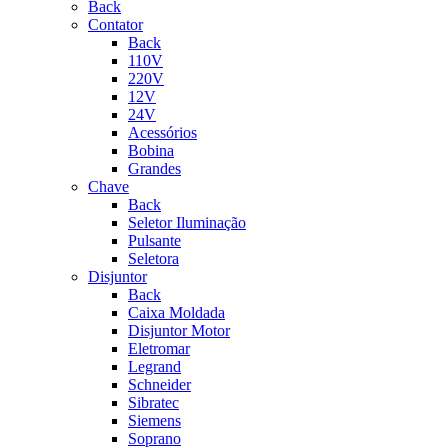
Back
Contator
Back
110V
220V
12V
24V
Acessórios
Bobina
Grandes
Chave
Back
Seletor Iluminação
Pulsante
Seletora
Disjuntor
Back
Caixa Moldada
Disjuntor Motor
Eletromar
Legrand
Schneider
Sibratec
Siemens
Soprano