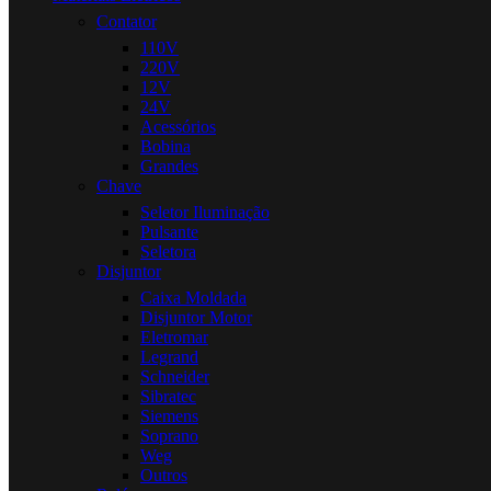
Contator
110V
220V
12V
24V
Acessórios
Bobina
Grandes
Chave
Seletor Iluminação
Pulsante
Seletora
Disjuntor
Caixa Moldada
Disjuntor Motor
Eletromar
Legrand
Schneider
Sibratec
Siemens
Soprano
Weg
Outros