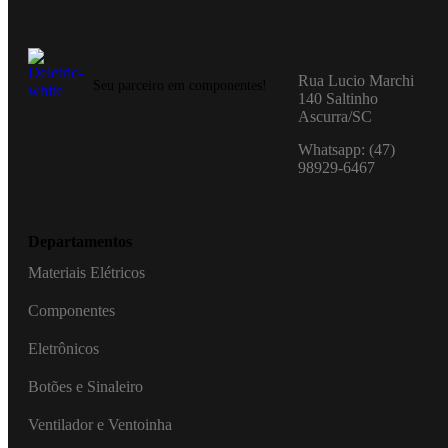
Rua Lucio Marchi
Seu parceiro em componentes!
140 Saltinho
Ascurra/SC
Whatsapp: (47)
98929-6467
Departamentos
Materiais Elétricos
Componentes
Eletrônicos
Botões e Sinaleiro
Ventilador e Ventoinha