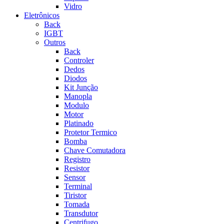
Vidro
Eletrônicos
Back
IGBT
Outros
Back
Controler
Dedos
Diodos
Kit Junção
Manopla
Modulo
Motor
Platinado
Protetor Termico
Bomba
Chave Comutadora
Registro
Resistor
Sensor
Terminal
Tiristor
Tomada
Transdutor
Centrifugo