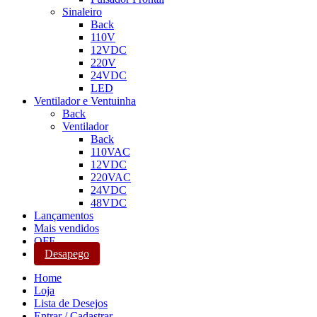
Sinaleiro
Back
110V
12VDC
220V
24VDC
LED
Ventilador e Ventuinha
Back
Ventilador
Back
110VAC
12VDC
220VAC
24VDC
48VDC
Lançamentos
Mais vendidos
OFF
Desapego
Home
Loja
Lista de Desejos
Entrar / Cadastrar