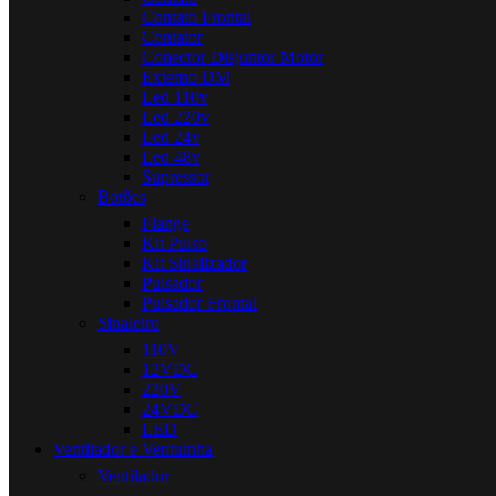
Contato Frontal
Contator
Conector Disjuntor Motor
Externo DM
Led 110v
Led 220v
Led 24v
Led 48v
Supressor
Botões
Flange
Kit Pulso
Kit Sinalizador
Pulsador
Pulsador Frontal
Sinaleiro
110V
12VDC
220V
24VDC
LED
Ventilador e Ventuinha
Ventilador