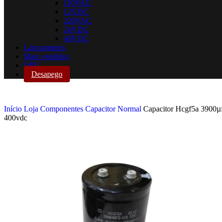
110VAC
12VDC
220VAC
24VDC
48VDC
Lançamentos
Mais vendidos
OFF
Desapego
Início
Loja
Componentes
Capacitor
Normal
Capacitor Hcgf5a 3900µ
400vdc