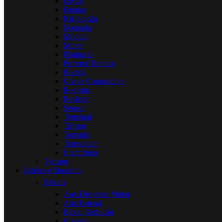
Dedos
Diodos
Kit Junção
Manopla
Modulo
Motor
Platinado
Protetor Termico
Bomba
Chave Comutadora
Registro
Resistor
Sensor
Terminal
Tiristor
Tomada
Transdutor
Centrifugo
Tyristor
Botões e Sinaleiro
Blocos
Aux Disjuntor Motor
Aux Lateral
Bloco Retenção
Contato