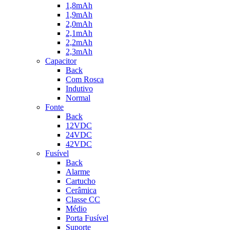
1,8mAh
1,9mAh
2,0mAh
2,1mAh
2,2mAh
2,3mAh
Capacitor
Back
Com Rosca
Indutivo
Normal
Fonte
Back
12VDC
24VDC
42VDC
Fusível
Back
Alarme
Cartucho
Cerâmica
Classe CC
Médio
Porta Fusível
Suporte