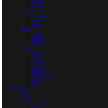
2,2mAh
2,3mAh
Capacitor
Com Rosca
Indutivo
Normal
Fonte
12VDC
24VDC
42VDC
Fusível
Alarme
Cartucho
Cerâmica
Classe CC
Médio
Porta Fusível
Suporte
Vidro
Eletrônicos
IGBT
Outros
Controler