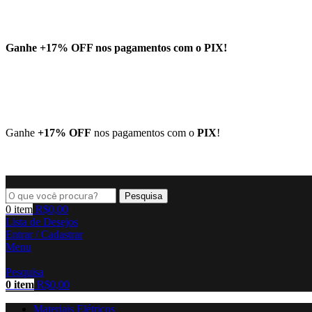
Ganhe
+17% OFF
nos pagamentos com o
PIX
!
Ganhe
+17% OFF
nos pagamentos com o
PIX
!
Pesquisa
0
item
R$
0,00
Lista de Desejos
Entrar / Cadastrar
Menu
Pesquisa
0
item
R$
0,00
Materiais Elétricos