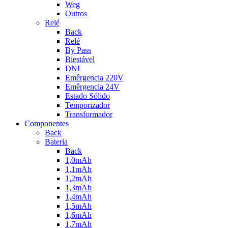
Weg
Outros
Relé
Back
Relé
By Pass
Biestável
DNI
Emêrgencia 220V
Emêrgencia 24V
Estado Sólido
Temporizador
Transformador
Componentes
Back
Bateria
Back
1,0mAh
1,1mAh
1,2mAh
1,3mAh
1,4mAh
1,5mAh
1,6mAh
1,7mAh