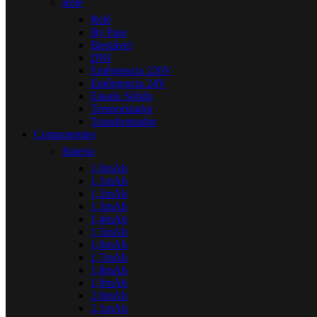
Relé
Relé
By Pass
Biestável
DNI
Emêrgencia 220V
Emêrgencia 24V
Estado Sólido
Temporizador
Transformador
Componentes
Bateria
1,0mAh
1,1mAh
1,2mAh
1,3mAh
1,4mAh
1,5mAh
1,6mAh
1,7mAh
1,8mAh
1,9mAh
2,0mAh
2,1mAh