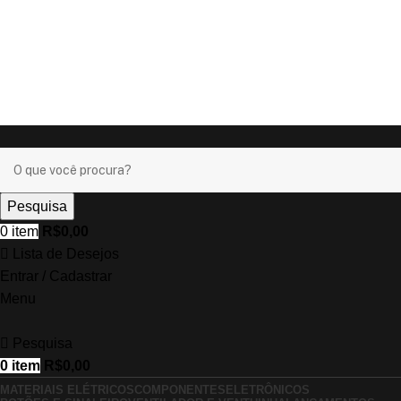
Ganhe
+17% OFF
nos pagamentos com o
PIX
!
Ganhe
+17% OFF
nos pagamentos com o
PIX
!
Pesquisa
0
item
R$
0,00
Lista de Desejos
Entrar / Cadastrar
Menu
Pesquisa
0
item
R$
0,00
MATERIAIS ELÉTRICOS
COMPONENTES
ELETRÔNICOS