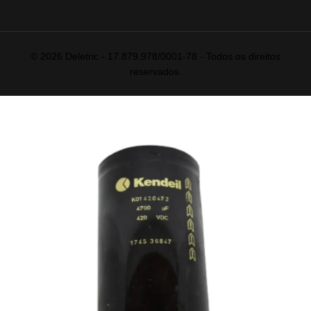
© 2026 Deletric - 17.879.978/0001-78 - Todos os direitos
reservados.