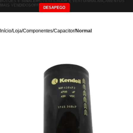
BOTÕES E SINALEIRO
VENTILADOR E VENTUINHA
LANÇAMENTOS
MAIS VENDIDOS
OFF
DESAPEGO
Início
Loja
Componentes
Capacitor
Normal