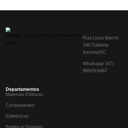
Seu parceiro em componentes!
Rua Lucio Marchi
140 Saltinho
Ascurra/SC
Whatsapp: (47)
98929-6467
Departamentos
Materiais Elétricos
Componentes
Eletrônicos
Botões e Sinaleiro