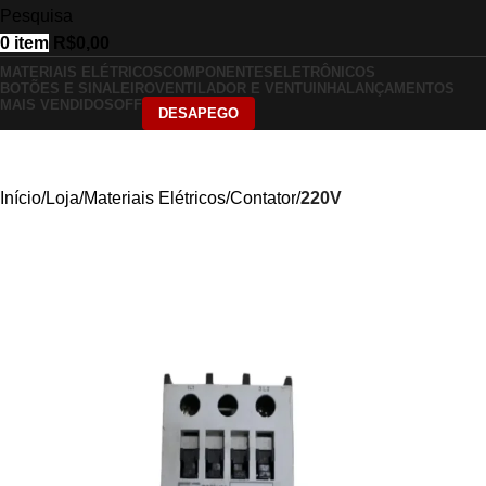
Pesquisa
0
item
R$
0,00
MATERIAIS ELÉTRICOS
COMPONENTES
ELETRÔNICOS
BOTÕES E SINALEIRO
VENTILADOR E VENTUINHA
LANÇAMENTOS
MAIS VENDIDOS
OFF
DESAPEGO
Início
Loja
Materiais Elétricos
Contator
220V