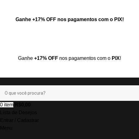
Ganhe
+17% OFF
nos pagamentos com o
PIX
!
Ganhe
+17% OFF
nos pagamentos com o
PIX
!
0
item
R$
0,00
Lista de Desejos
Entrar / Cadastrar
Menu