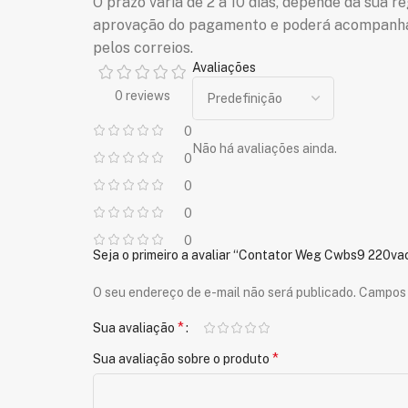
O prazo varia de 2 a 10 dias, depende da sua r
aprovação do pagamento e poderá acompanhar 
pelos correios.
Avaliações
0 reviews
0
Não há avaliações ainda.
0
0
0
0
Seja o primeiro a avaliar “Contator Weg Cwbs9 220va
O seu endereço de e-mail não será publicado.
Campos 
*
Sua avaliação
*
Sua avaliação sobre o produto