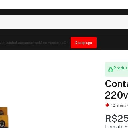
 Ventuinha
Lançamentos
Mais vendidos
OFF
Desapego
or Weg Cwbs9 220vac
Produt
Cont
220v
10
itens 
R$
25
em até 6