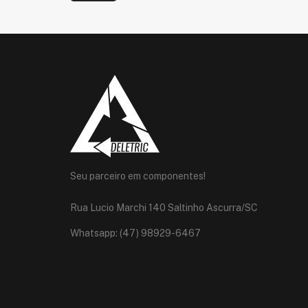
Seu parceiro em componentes!
Rua Lucio Marchi 140 Saltinho Ascurra/SC
Whatsapp: (47) 98929-6467