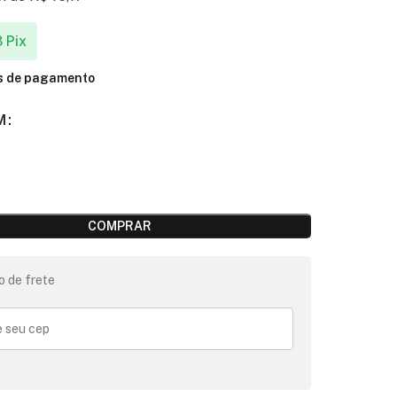
3
Pix
os de pagamento
M
COMPRAR
o de frete