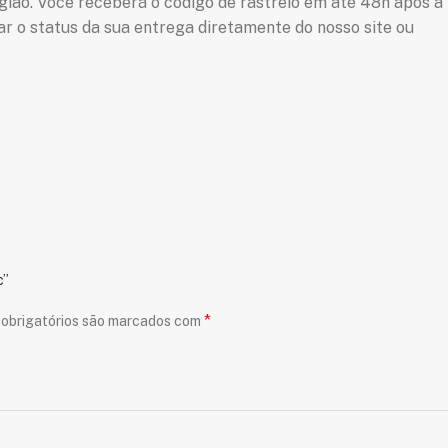
egião. Você receberá o código de rastreio em até 48h após a
o status da sua entrega diretamente do nosso site ou
c”
*
obrigatórios são marcados com