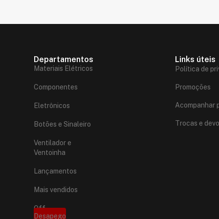
Departamentos
Links úteis
Materiais Elétricos
Política de pr
Componentes
Promoções
Acompanhar p
Eletrônicos
Trocas e dev
Botões e Sinaleiro
Ventilador e
Ventoinha
Lançamentos
Mais vendidos
Off
Desapego