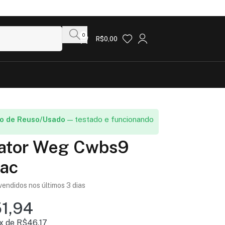
0
R$
0,00
o de Reuso/Usado
— testado e funcionando
ator Weg Cwbs9
ac
vendidos nos últimos 3 dias
1,94
x de
R$
46,17