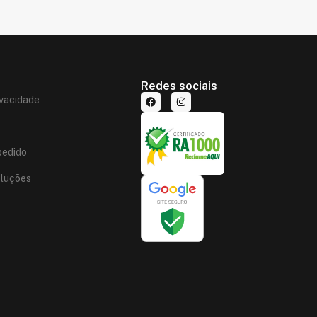
Redes sociais
ivacidade
edido
oluções