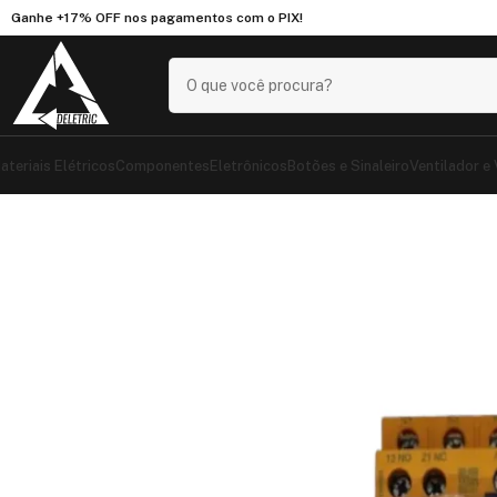
Ganhe
+17% OFF
nos pagamentos com o
PIX
!
ateriais Elétricos
Componentes
Eletrônicos
Botões e Sinaleiro
Ventilador e
Início
Loja
Materiais Elétricos
Contator
220V
Contat