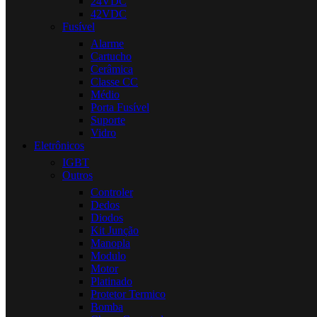
24VDC
42VDC
Fusível
Alarme
Cartucho
Cerâmica
Classe CC
Médio
Porta Fusível
Suporte
Vidro
Eletrônicos
IGBT
Outros
Controler
Dedos
Diodos
Kit Junção
Manopla
Modulo
Motor
Platinado
Protetor Termico
Bomba