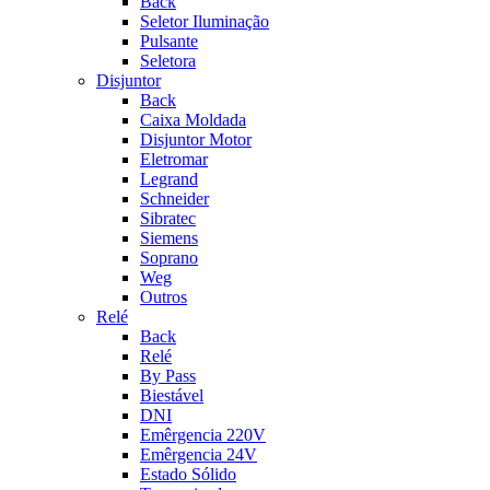
Back
Seletor Iluminação
Pulsante
Seletora
Disjuntor
Back
Caixa Moldada
Disjuntor Motor
Eletromar
Legrand
Schneider
Sibratec
Siemens
Soprano
Weg
Outros
Relé
Back
Relé
By Pass
Biestável
DNI
Emêrgencia 220V
Emêrgencia 24V
Estado Sólido