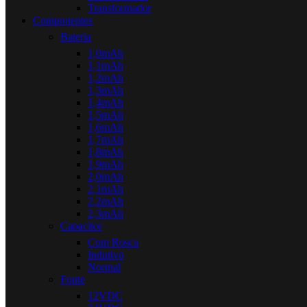
Transformador
Componentes
Bateria
1,0mAh
1,1mAh
1,2mAh
1,3mAh
1,4mAh
1,5mAh
1,6mAh
1,7mAh
1,8mAh
1,9mAh
2,0mAh
2,1mAh
2,2mAh
2,3mAh
Capacitor
Com Rosca
Indutivo
Normal
Fonte
12VDC