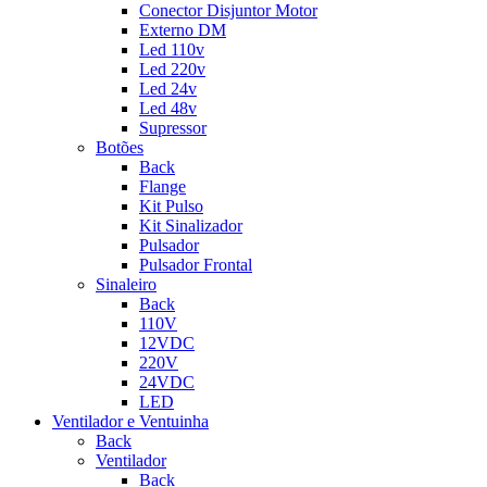
Conector Disjuntor Motor
Externo DM
Led 110v
Led 220v
Led 24v
Led 48v
Supressor
Botões
Back
Flange
Kit Pulso
Kit Sinalizador
Pulsador
Pulsador Frontal
Sinaleiro
Back
110V
12VDC
220V
24VDC
LED
Ventilador e Ventuinha
Back
Ventilador
Back