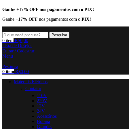
Ganhe
+17% OFF
nos pagamentos com o
PIX
!
Ganhe
+17% OFF
nos pagamentos com o
PIX
!
Pesquisa
0
item
R$
0,00
Lista de Desejos
Entrar / Cadastrar
Menu
Pesquisa
0
item
R$
0,00
Materiais Elétricos
Contator
110V
220V
12V
24V
Acessórios
Bobina
Grandes