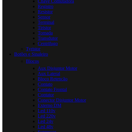
Chave Comutadora
Registro
Resistor
Sensor
Terminal
Tiristor
Tomada
Transdutor
Centrifugo
Tyristor
Botões e Sinaleiro
Blocos
Aux Disjuntor Motor
Aux Lateral
Bloco Retenção
Contato
Contato Frontal
Contator
Conector Disjuntor Motor
Externo DM
Led 110v
Led 220v
Led 24v
Led 48v
Supressor