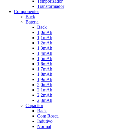
Temporizador
Transformador
Componentes
Back
Bateria
Back
1,0mAh
1,1mAh
1,2mAh
1,3mAh
1,4mAh
1,5mAh
1,6mAh
1,7mAh
1,8mAh
1,9mAh
2,0mAh
2,1mAh
2,2mAh
2,3mAh
Capacitor
Back
Com Rosca
Indutivo
Normal