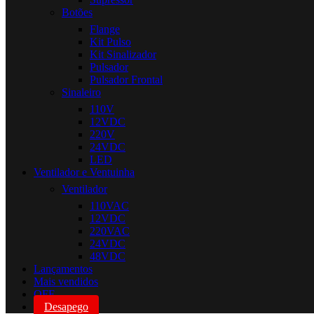
Botões
Flange
Kit Pulso
Kit Sinalizador
Pulsador
Pulsador Frontal
Sinaleiro
110V
12VDC
220V
24VDC
LED
Ventilador e Ventuinha
Ventilador
110VAC
12VDC
220VAC
24VDC
48VDC
Lançamentos
Mais vendidos
OFF
Desapego