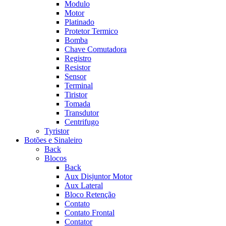
Modulo
Motor
Platinado
Protetor Termico
Bomba
Chave Comutadora
Registro
Resistor
Sensor
Terminal
Tiristor
Tomada
Transdutor
Centrifugo
Tyristor
Botões e Sinaleiro
Back
Blocos
Back
Aux Disjuntor Motor
Aux Lateral
Bloco Retenção
Contato
Contato Frontal
Contator