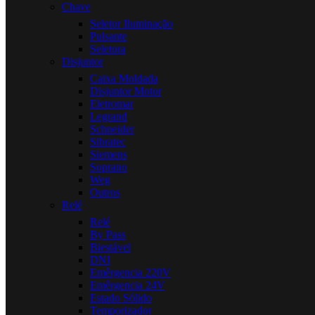
Chave
Seletor Iluminação
Pulsante
Seletora
Disjuntor
Caixa Moldada
Disjuntor Motor
Eletromar
Legrand
Schneider
Sibratec
Siemens
Soprano
Weg
Outros
Relé
Relé
By Pass
Biestável
DNI
Emêrgencia 220V
Emêrgencia 24V
Estado Sólido
Temporizador