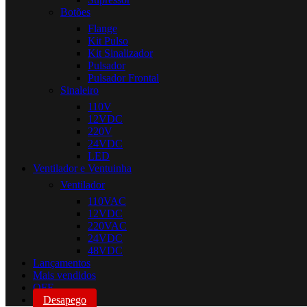
Botões
Flange
Kit Pulso
Kit Sinalizador
Pulsador
Pulsador Frontal
Sinaleiro
110V
12VDC
220V
24VDC
LED
Ventilador e Ventuinha
Ventilador
110VAC
12VDC
220VAC
24VDC
48VDC
Lançamentos
Mais vendidos
OFF
Desapego