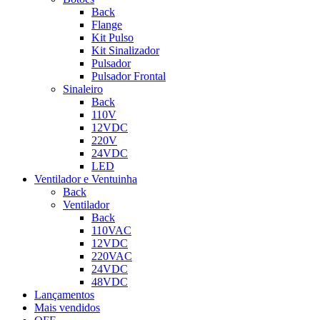
Back
Flange
Kit Pulso
Kit Sinalizador
Pulsador
Pulsador Frontal
Sinaleiro
Back
110V
12VDC
220V
24VDC
LED
Ventilador e Ventuinha
Back
Ventilador
Back
110VAC
12VDC
220VAC
24VDC
48VDC
Lançamentos
Mais vendidos