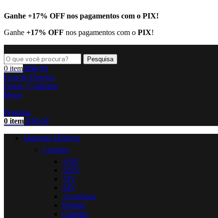
Ganhe
+17% OFF
nos pagamentos com o
PIX
!
Ganhe
+17% OFF
nos pagamentos com o
PIX
!
Pesquisa
0
item
R$
0,00
Lista de Desejos
Entrar / Cadastrar
Menu
Pesquisa
0
item
R$
0,00
Materiais Elétricos
Contator
110V
220V
12V
24V
Acessórios
Bobina
Grandes