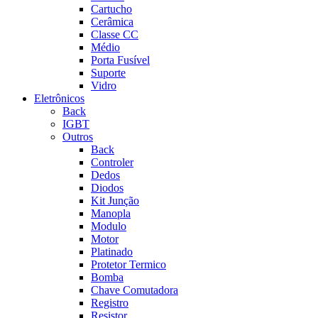
Cartucho
Cerâmica
Classe CC
Médio
Porta Fusível
Suporte
Vidro
Eletrônicos
Back
IGBT
Outros
Back
Controler
Dedos
Diodos
Kit Junção
Manopla
Modulo
Motor
Platinado
Protetor Termico
Bomba
Chave Comutadora
Registro
Resistor