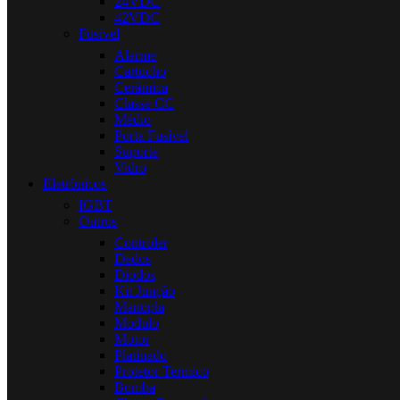
24VDC
42VDC
Fusível
Alarme
Cartucho
Cerâmica
Classe CC
Médio
Porta Fusível
Suporte
Vidro
Eletrônicos
IGBT
Outros
Controler
Dedos
Diodos
Kit Junção
Manopla
Modulo
Motor
Platinado
Protetor Termico
Bomba