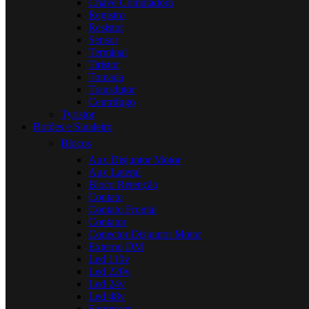
Chave Comutadora
Registro
Resistor
Sensor
Terminal
Tiristor
Tomada
Transdutor
Centrifugo
Tyristor
Botões e Sinaleiro
Blocos
Aux Disjuntor Motor
Aux Lateral
Bloco Retenção
Contato
Contato Frontal
Contator
Conector Disjuntor Motor
Externo DM
Led 110v
Led 220v
Led 24v
Led 48v
Supressor