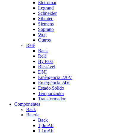
Eletromar
Legrand
Schneider
Sibratec
Siemens
Soprano
Weg
Outros
Relé
Back
Relé
By Pass
Biestável
DNI
Emêrgencia 220V
Emêrgencia 24V
Estado Sólido
Temporizador
Transformador
Componentes
Back
Bateria
Back
1,0mAh
1,1mAh