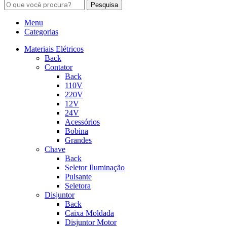
Pesquisa
Menu
Categorias
Materiais Elétricos
Back
Contator
Back
110V
220V
12V
24V
Acessórios
Bobina
Grandes
Chave
Back
Seletor Iluminação
Pulsante
Seletora
Disjuntor
Back
Caixa Moldada
Disjuntor Motor