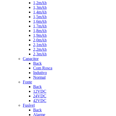
1,2mAh
1,3mAh
1,4mAh
1,5mAh
1,6mAh
1,7mAh
1,8mAh
1,9mAh
2,0mAh
2,1mAh
2,2mAh
2,3mAh
Capacitor
Back
Com Rosca
Indutivo
Normal
Fonte
Back
12VDC
24VDC
42VDC
Fusível
Back
Alarme