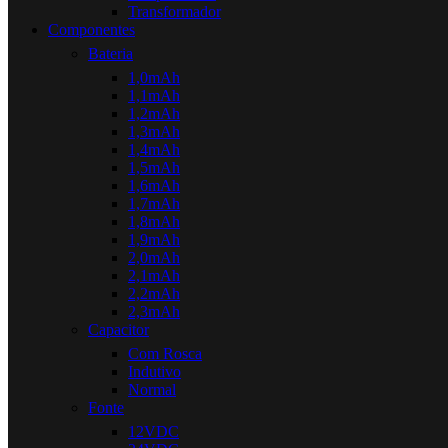
Transformador
Componentes
Bateria
1,0mAh
1,1mAh
1,2mAh
1,3mAh
1,4mAh
1,5mAh
1,6mAh
1,7mAh
1,8mAh
1,9mAh
2,0mAh
2,1mAh
2,2mAh
2,3mAh
Capacitor
Com Rosca
Indutivo
Normal
Fonte
12VDC