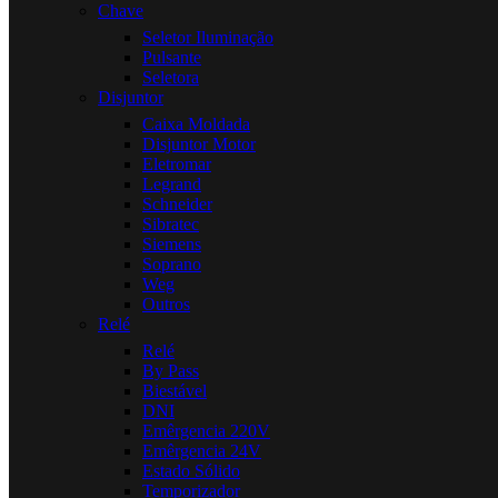
Chave
Seletor Iluminação
Pulsante
Seletora
Disjuntor
Caixa Moldada
Disjuntor Motor
Eletromar
Legrand
Schneider
Sibratec
Siemens
Soprano
Weg
Outros
Relé
Relé
By Pass
Biestável
DNI
Emêrgencia 220V
Emêrgencia 24V
Estado Sólido
Temporizador