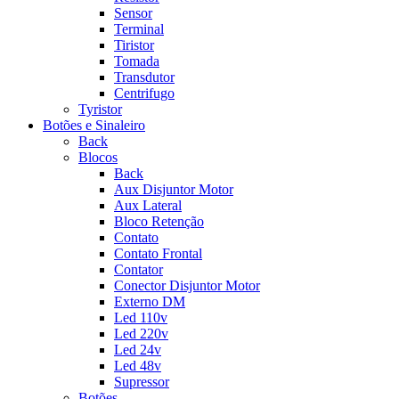
Sensor
Terminal
Tiristor
Tomada
Transdutor
Centrifugo
Tyristor
Botões e Sinaleiro
Back
Blocos
Back
Aux Disjuntor Motor
Aux Lateral
Bloco Retenção
Contato
Contato Frontal
Contator
Conector Disjuntor Motor
Externo DM
Led 110v
Led 220v
Led 24v
Led 48v
Supressor
Botões