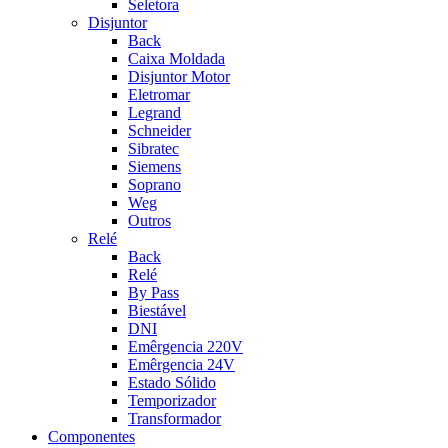
Seletora
Disjuntor
Back
Caixa Moldada
Disjuntor Motor
Eletromar
Legrand
Schneider
Sibratec
Siemens
Soprano
Weg
Outros
Relé
Back
Relé
By Pass
Biestável
DNI
Emêrgencia 220V
Emêrgencia 24V
Estado Sólido
Temporizador
Transformador
Componentes