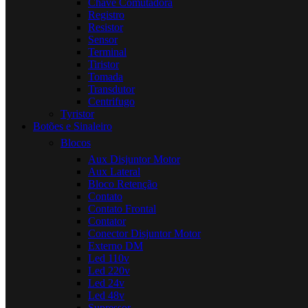
Chave Comutadora
Registro
Resistor
Sensor
Terminal
Tiristor
Tomada
Transdutor
Centrifugo
Tyristor
Botões e Sinaleiro
Blocos
Aux Disjuntor Motor
Aux Lateral
Bloco Retenção
Contato
Contato Frontal
Contator
Conector Disjuntor Motor
Externo DM
Led 110v
Led 220v
Led 24v
Led 48v
Supressor