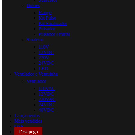
Botões
Flange
Kit Pulso
Kit Sinalizador
Pulsador
Pulsador Frontal
Sinaleiro
110V
12VDC
220V
24VDC
LED
Ventilador e Ventuinha
Ventilador
110VAC
12VDC
220VAC
24VDC
48VDC
Lançamentos
Mais vendidos
OFF
Desapego