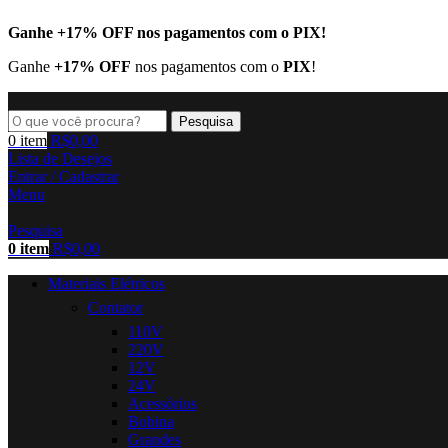
Ganhe
+17% OFF
nos pagamentos com o
PIX
!
Ganhe
+17% OFF
nos pagamentos com o
PIX
!
Pesquisa
0
item
R$
0,00
Lista de Desejos
Entrar / Cadastrar
Menu
Pesquisa
0
item
R$
0,00
Materiais Elétricos
Contator
110V
220V
12V
24V
Acessórios
Bobina
Grandes