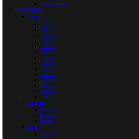
Transformador
Componentes
Bateria
1,0mAh
1,1mAh
1,2mAh
1,3mAh
1,4mAh
1,5mAh
1,6mAh
1,7mAh
1,8mAh
1,9mAh
2,0mAh
2,1mAh
2,2mAh
2,3mAh
Capacitor
Com Rosca
Indutivo
Normal
Fonte
12VDC