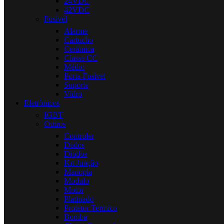
24VDC
42VDC
Fusível
Alarme
Cartucho
Cerâmica
Classe CC
Médio
Porta Fusível
Suporte
Vidro
Eletrônicos
IGBT
Outros
Controler
Dedos
Diodos
Kit Junção
Manopla
Modulo
Motor
Platinado
Protetor Termico
Bomba