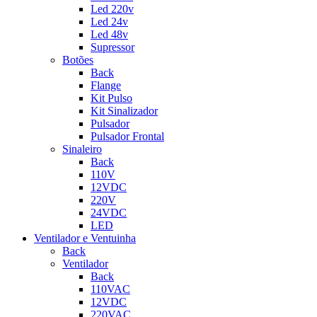
Led 220v
Led 24v
Led 48v
Supressor
Botões
Back
Flange
Kit Pulso
Kit Sinalizador
Pulsador
Pulsador Frontal
Sinaleiro
Back
110V
12VDC
220V
24VDC
LED
Ventilador e Ventuinha
Back
Ventilador
Back
110VAC
12VDC
220VAC