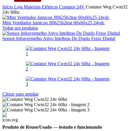
Início
Loja
Materiais Elétricos
Contator
24V
Contator Weg Cwm32
24v 60hz
Mini Ventilador Jamicon Jf0625b2trar 60x60x25 24vdc
Voltar aos produtos
Sensor Infravermelho Ativo Intelbras De Duplo Feixe Digital
Clique para ampliar
Produto de Reuso/Usado
— testado e funcionando