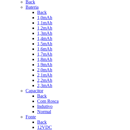
Back
Bateria
Back
1,0mAh
1,1mAh
1,2mAh
1,3mAh
1,4mAh
1,5mAh
1,6mAh
1,7mAh
1,8mAh
1,9mAh
2,0mAh
2,1mAh
2,2mAh
2,3mAh
Capacitor
Back
Com Rosca
Indutivo
Normal
Fonte
Back
12VDC