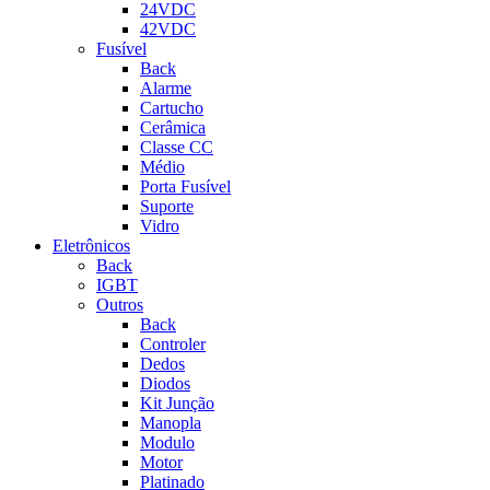
24VDC
42VDC
Fusível
Back
Alarme
Cartucho
Cerâmica
Classe CC
Médio
Porta Fusível
Suporte
Vidro
Eletrônicos
Back
IGBT
Outros
Back
Controler
Dedos
Diodos
Kit Junção
Manopla
Modulo
Motor
Platinado