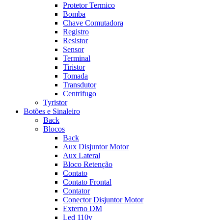
Protetor Termico
Bomba
Chave Comutadora
Registro
Resistor
Sensor
Terminal
Tiristor
Tomada
Transdutor
Centrifugo
Tyristor
Botões e Sinaleiro
Back
Blocos
Back
Aux Disjuntor Motor
Aux Lateral
Bloco Retenção
Contato
Contato Frontal
Contator
Conector Disjuntor Motor
Externo DM
Led 110v