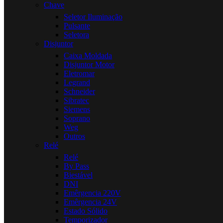
Chave
Seletor Iluminação
Pulsante
Seletora
Disjuntor
Caixa Moldada
Disjuntor Motor
Eletromar
Legrand
Schneider
Sibratec
Siemens
Soprano
Weg
Outros
Relé
Relé
By Pass
Biestável
DNI
Emêrgencia 220V
Emêrgencia 24V
Estado Sólido
Temporizador