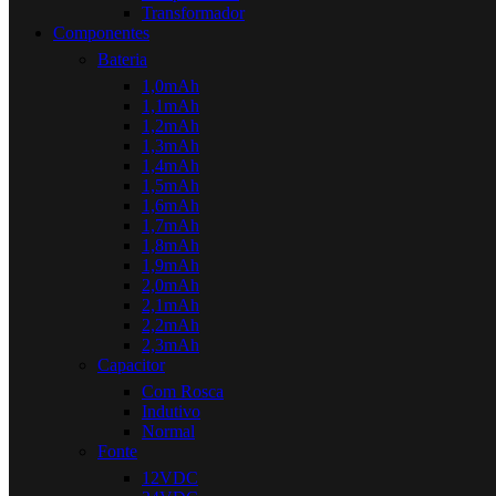
Transformador
Componentes
Bateria
1,0mAh
1,1mAh
1,2mAh
1,3mAh
1,4mAh
1,5mAh
1,6mAh
1,7mAh
1,8mAh
1,9mAh
2,0mAh
2,1mAh
2,2mAh
2,3mAh
Capacitor
Com Rosca
Indutivo
Normal
Fonte
12VDC