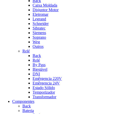
Back
Caixa Moldada
Disjuntor Motor
Eletromar
Legrand
Schneider
Sibratec
Siemens
Soprano
Weg
Outros
Relé
Back
Relé
By Pass
Biestável
DNI
Emêrgencia 220V
Emêrgencia 24V
Estado Sólido
Temporizador
Transformador
Componentes
Back
Bateria