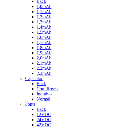
Back
1,0mAh
1,1mAh
1,2mAh
1,3mAh
1,4mAh
1,5mAh
1,6mAh
1,7mAh
1,8mAh
1,9mAh
2,0mAh
2,1mAh
2,2mAh
2,3mAh
Capacitor
Back
Com Rosca
Indutivo
Normal
Fonte
Back
12VDC
24VDC
42VDC