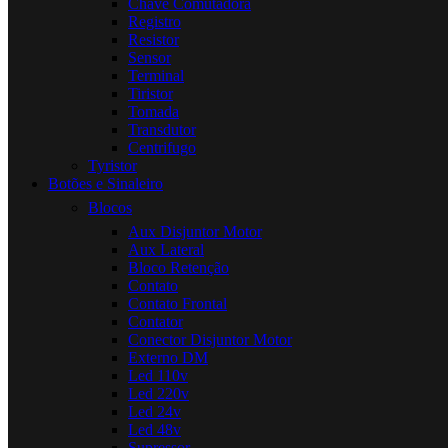
Chave Comutadora
Registro
Resistor
Sensor
Terminal
Tiristor
Tomada
Transdutor
Centrifugo
Tyristor
Botões e Sinaleiro
Blocos
Aux Disjuntor Motor
Aux Lateral
Bloco Retenção
Contato
Contato Frontal
Contator
Conector Disjuntor Motor
Externo DM
Led 110v
Led 220v
Led 24v
Led 48v
Supressor