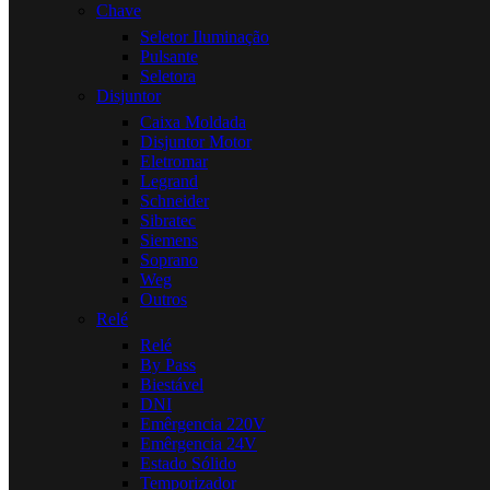
Chave
Seletor Iluminação
Pulsante
Seletora
Disjuntor
Caixa Moldada
Disjuntor Motor
Eletromar
Legrand
Schneider
Sibratec
Siemens
Soprano
Weg
Outros
Relé
Relé
By Pass
Biestável
DNI
Emêrgencia 220V
Emêrgencia 24V
Estado Sólido
Temporizador