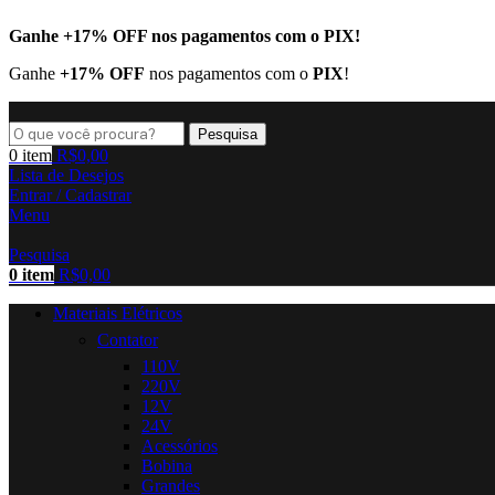
Ganhe
+17% OFF
nos pagamentos com o
PIX
!
Ganhe
+17% OFF
nos pagamentos com o
PIX
!
Pesquisa
0
item
R$
0,00
Lista de Desejos
Entrar / Cadastrar
Menu
Pesquisa
0
item
R$
0,00
Materiais Elétricos
Contator
110V
220V
12V
24V
Acessórios
Bobina
Grandes