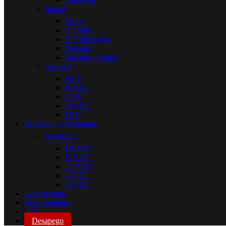
Botões
Flange
Kit Pulso
Kit Sinalizador
Pulsador
Pulsador Frontal
Sinaleiro
110V
12VDC
220V
24VDC
LED
Ventilador e Ventuinha
Ventilador
110VAC
12VDC
220VAC
24VDC
48VDC
Lançamentos
Mais vendidos
OFF
Desapego