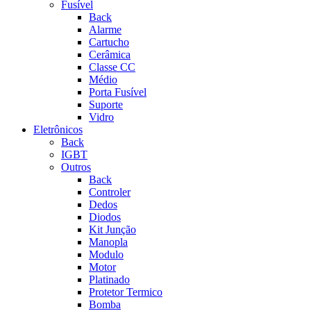
Fusível
Back
Alarme
Cartucho
Cerâmica
Classe CC
Médio
Porta Fusível
Suporte
Vidro
Eletrônicos
Back
IGBT
Outros
Back
Controler
Dedos
Diodos
Kit Junção
Manopla
Modulo
Motor
Platinado
Protetor Termico
Bomba