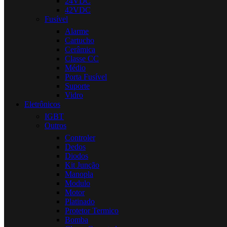
24VDC
42VDC
Fusível
Alarme
Cartucho
Cerâmica
Classe CC
Médio
Porta Fusível
Suporte
Vidro
Eletrônicos
IGBT
Outros
Controler
Dedos
Diodos
Kit Junção
Manopla
Modulo
Motor
Platinado
Protetor Termico
Bomba