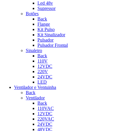
Led 48v
Supressor
Botões
Back
Flange
Kit Pulso
Kit Sinalizador
Pulsador
Pulsador Frontal
Sinaleiro
Back
110V
12VDC
220V
24VDC
LED
Ventilador e Ventuinha
Back
Ventilador
Back
110VAC
12VDC
220VAC
24VDC
48VDC