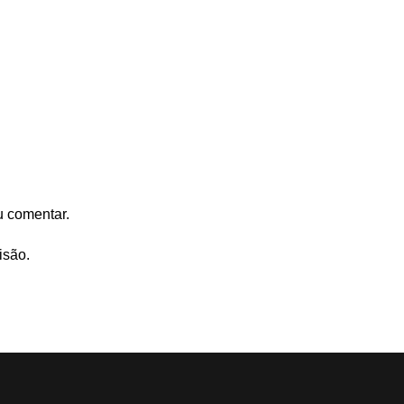
u comentar.
isão.