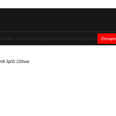
ntilador e Ventuinha
Lançamentos
Mais vendidos
OFF
Desape
m9 2p/2r 220vac