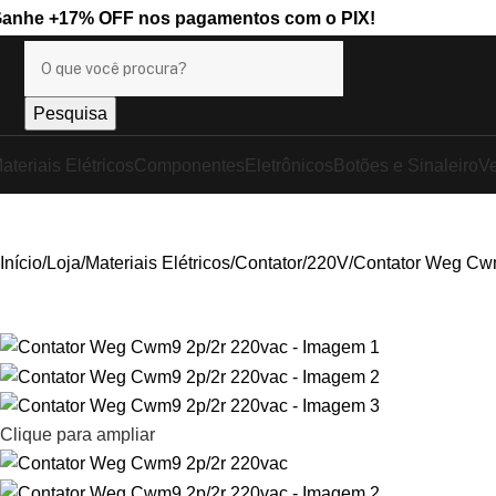
Ganhe
+17% OFF
nos pagamentos com o
PIX
!
Pesquisa
ateriais Elétricos
Componentes
Eletrônicos
Botões e Sinaleiro
Ve
Início
Loja
Materiais Elétricos
Contator
220V
Contator Weg Cw
Clique para ampliar