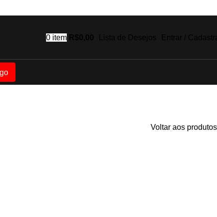
0
item
R$
0,00
Lista de Desejos
Entrar / Cadastr
go
Voltar aos produtos