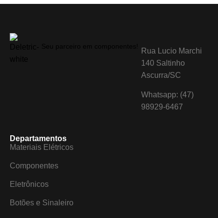
Seu parceiro em componentes!
Rua Lucio Marchi
140 Saltinho
Ascurra/SC
Whatsapp: (47)
98929-6467
Departamentos
Materiais Elétricos
Componentes
Eletrônicos
Botões e Sinaleiro