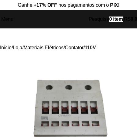
Ganhe
+17% OFF
nos pagamentos com o
PIX
!
Menu
Pesquisa
0
item
R$
0,
Início
Loja
Materiais Elétricos
Contator
110V