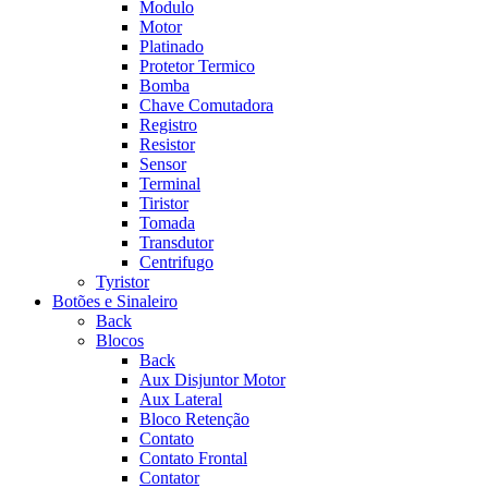
Modulo
Motor
Platinado
Protetor Termico
Bomba
Chave Comutadora
Registro
Resistor
Sensor
Terminal
Tiristor
Tomada
Transdutor
Centrifugo
Tyristor
Botões e Sinaleiro
Back
Blocos
Back
Aux Disjuntor Motor
Aux Lateral
Bloco Retenção
Contato
Contato Frontal
Contator