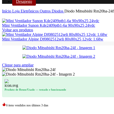
Desapego
Início
Loja
Eletrônicos
Outros
Diodos
Diodo Mitsubishi Rm20ha-24f
Mini Ventilador Sunon Kde2409ptb1-6a 90x90x25 24vdc
Voltar aos produtos
Mini Ventilador Alpine Df0802512seli 80x80x25 12vdc 1.68w
Clique para ampliar
Produto de Reuso/Usado
— testado e funcionando
6
itens vendidos nos últimos 3 dias