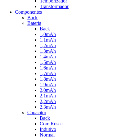
Temporizador
Transformador
Componentes
Back
Bateria
Back
1,0mAh
1,1mAh
1,2mAh
1,3mAh
1,4mAh
1,5mAh
1,6mAh
1,7mAh
1,8mAh
1,9mAh
2,0mAh
2,1mAh
2,2mAh
2,3mAh
Capacitor
Back
Com Rosca
Indutivo
Normal