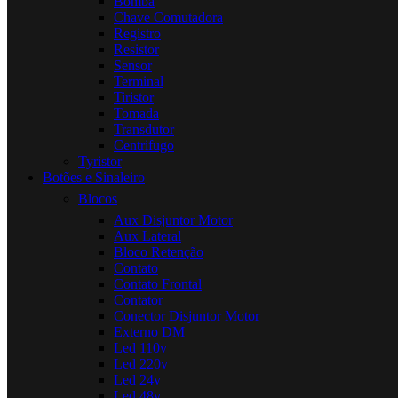
Bomba
Chave Comutadora
Registro
Resistor
Sensor
Terminal
Tiristor
Tomada
Transdutor
Centrifugo
Tyristor
Botões e Sinaleiro
Blocos
Aux Disjuntor Motor
Aux Lateral
Bloco Retenção
Contato
Contato Frontal
Contator
Conector Disjuntor Motor
Externo DM
Led 110v
Led 220v
Led 24v
Led 48v