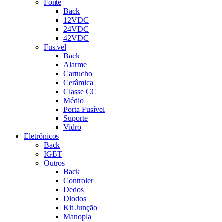
Fonte
Back
12VDC
24VDC
42VDC
Fusível
Back
Alarme
Cartucho
Cerâmica
Classe CC
Médio
Porta Fusível
Suporte
Vidro
Eletrônicos
Back
IGBT
Outros
Back
Controler
Dedos
Diodos
Kit Junção
Manopla