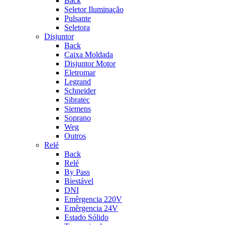
Back
Seletor Iluminação
Pulsante
Seletora
Disjuntor
Back
Caixa Moldada
Disjuntor Motor
Eletromar
Legrand
Schneider
Sibratec
Siemens
Soprano
Weg
Outros
Relé
Back
Relé
By Pass
Biestável
DNI
Emêrgencia 220V
Emêrgencia 24V
Estado Sólido