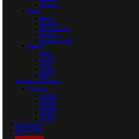
Supressor
Botões
Flange
Kit Pulso
Kit Sinalizador
Pulsador
Pulsador Frontal
Sinaleiro
110V
12VDC
220V
24VDC
LED
Ventilador e Ventuinha
Ventilador
110VAC
12VDC
220VAC
24VDC
48VDC
Lançamentos
Mais vendidos
OFF