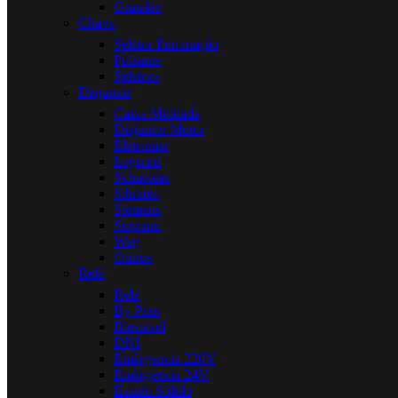
Grandes
Chave
Seletor Iluminação
Pulsante
Seletora
Disjuntor
Caixa Moldada
Disjuntor Motor
Eletromar
Legrand
Schneider
Sibratec
Siemens
Soprano
Weg
Outros
Relé
Relé
By Pass
Biestável
DNI
Emêrgencia 220V
Emêrgencia 24V
Estado Sólido