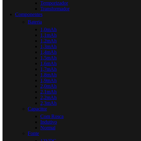
Temporizador
Transformador
Componentes
Bateria
1,0mAh
1,1mAh
1,2mAh
1,3mAh
1,4mAh
1,5mAh
1,6mAh
1,7mAh
1,8mAh
1,9mAh
2,0mAh
2,1mAh
2,2mAh
2,3mAh
Capacitor
Com Rosca
Indutivo
Normal
Fonte
12VDC