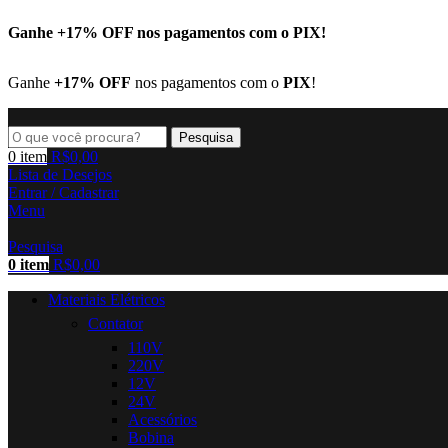
Ganhe
+17% OFF
nos pagamentos com o
PIX
!
Ganhe
+17% OFF
nos pagamentos com o
PIX
!
Pesquisa
0
item
R$
0,00
Lista de Desejos
Entrar / Cadastrar
Menu
Pesquisa
0
item
R$
0,00
Materiais Elétricos
Contator
110V
220V
12V
24V
Acessórios
Bobina