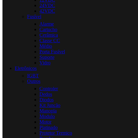
24VDC
42VDC
Fusível
Alarme
Cartucho
Cerâmica
Classe CC
Médio
Porta Fusível
Suporte
Vidro
Eletrônicos
IGBT
Outros
Controler
Dedos
Diodos
Kit Junção
Manopla
Modulo
Motor
Platinado
Protetor Termico