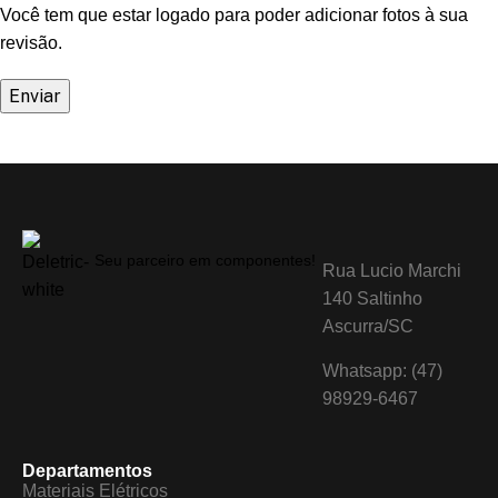
Você tem que estar logado para poder adicionar fotos à sua
revisão.
Seu parceiro em componentes!
Rua Lucio Marchi
140 Saltinho
Ascurra/SC
Whatsapp: (47)
98929-6467
Departamentos
Materiais Elétricos