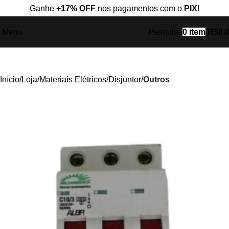
Ganhe
+17% OFF
nos pagamentos com o
PIX
!
Menu
Pesquisa
0
item
R$
0,
Início
Loja
Materiais Elétricos
Disjuntor
Outros