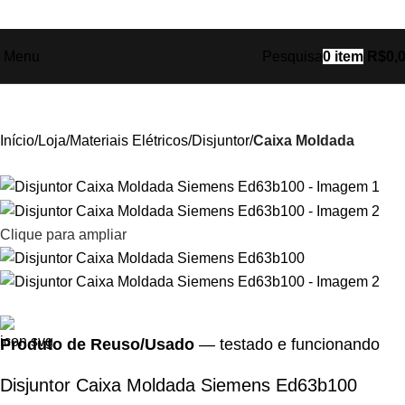
Ganhe
+17% OFF
nos pagamentos com o
PIX
!
Menu
Pesquisa
0
item
R$
0,
Início
Loja
Materiais Elétricos
Disjuntor
Caixa Moldada
Clique para ampliar
Produto de Reuso/Usado
— testado e funcionando
Disjuntor Caixa Moldada Siemens Ed63b100