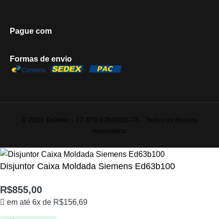
Pague com
Formas de envio
© 2026 Deletric - 17.879.978/0001-78 - Todos os direitos
reservados.
Disjuntor Caixa Moldada Siemens Ed63b100
R$
855,00
em até 6x de
R$
156,69