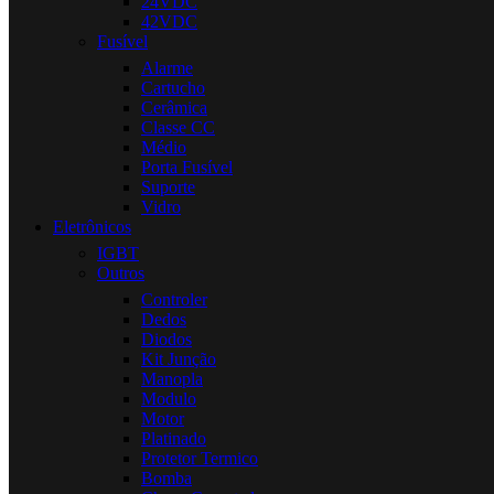
24VDC
42VDC
Fusível
Alarme
Cartucho
Cerâmica
Classe CC
Médio
Porta Fusível
Suporte
Vidro
Eletrônicos
IGBT
Outros
Controler
Dedos
Diodos
Kit Junção
Manopla
Modulo
Motor
Platinado
Protetor Termico
Bomba