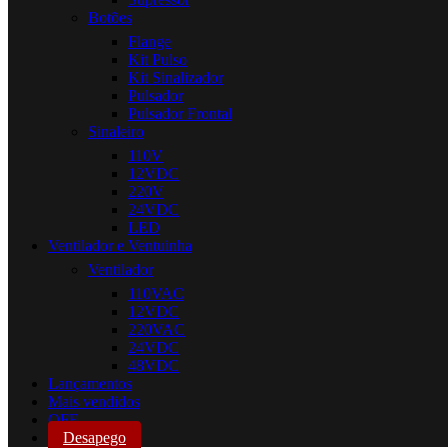
Botões
Flange
Kit Pulso
Kit Sinalizador
Pulsador
Pulsador Frontal
Sinaleiro
110V
12VDC
220V
24VDC
LED
Ventilador e Ventuinha
Ventilador
110VAC
12VDC
220VAC
24VDC
48VDC
Lançamentos
Mais vendidos
OFF
Desapego