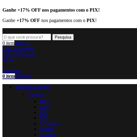
Ganhe
+17% OFF
nos pagamentos com o
PIX
!
Ganhe
+17% OFF
nos pagamentos com o
PIX
!
Pesquisa
0
item
R$
0,00
Lista de Desejos
Entrar / Cadastrar
Menu
Pesquisa
0
item
R$
0,00
Materiais Elétricos
Contator
110V
220V
12V
24V
Acessórios
Bobina
Grandes