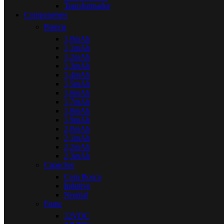
Transformador
Componentes
Bateria
1,0mAh
1,1mAh
1,2mAh
1,3mAh
1,4mAh
1,5mAh
1,6mAh
1,7mAh
1,8mAh
1,9mAh
2,0mAh
2,1mAh
2,2mAh
2,3mAh
Capacitor
Com Rosca
Indutivo
Normal
Fonte
12VDC