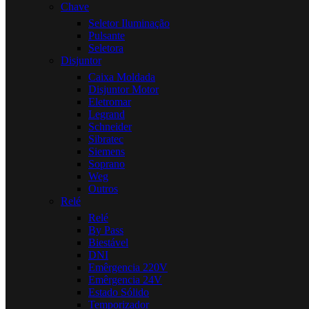
Chave
Seletor Iluminação
Pulsante
Seletora
Disjuntor
Caixa Moldada
Disjuntor Motor
Eletromar
Legrand
Schneider
Sibratec
Siemens
Soprano
Weg
Outros
Relé
Relé
By Pass
Biestável
DNI
Emêrgencia 220V
Emêrgencia 24V
Estado Sólido
Temporizador