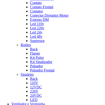
Contato
Contato Frontal
Contator
Conector Disjuntor Motor
Externo DM
Led 110v
Led 220v
Led 24v
Led 48v
Supressor
Botões
Back
Flange
Kit Pulso
Kit Sinalizador
Pulsador
Pulsador Frontal
Sinaleiro
Back
110V
12VDC
220V
24VDC
LED
Ventilador e Ventuinha