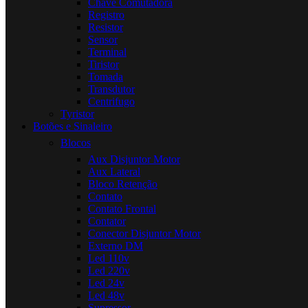
Chave Comutadora
Registro
Resistor
Sensor
Terminal
Tiristor
Tomada
Transdutor
Centrifugo
Tyristor
Botões e Sinaleiro
Blocos
Aux Disjuntor Motor
Aux Lateral
Bloco Retenção
Contato
Contato Frontal
Contator
Conector Disjuntor Motor
Externo DM
Led 110v
Led 220v
Led 24v
Led 48v
Supressor