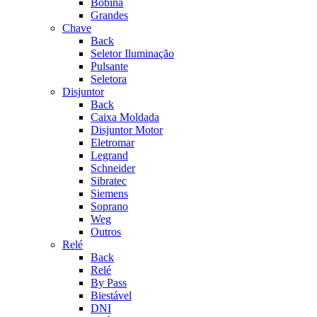
Bobina
Grandes
Chave
Back
Seletor Iluminação
Pulsante
Seletora
Disjuntor
Back
Caixa Moldada
Disjuntor Motor
Eletromar
Legrand
Schneider
Sibratec
Siemens
Soprano
Weg
Outros
Relé
Back
Relé
By Pass
Biestável
DNI