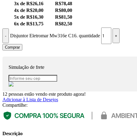
3x de
R$
26,16
R$
78,48
4x de
R$
20,00
R$
80,00
5x de
R$
16,30
R$
81,50
6x de
R$
13,75
R$
82,50
Disjuntor Eletromar Mw316e C16. quantidade
Comprar
Simulação de frete
12
pessoas estão vendo este produto agora!
Adicionar à Lista de Desejos
Compartilhe:
Descrição