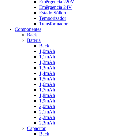
Emêrgencia 220V
Emêrgencia 24V
Estado Sólido
Temporizador
Transformador
Componentes
Back
Bateria
Back
1,0mAh
1,1mAh
1,2mAh
1,3mAh
1,4mAh
1,5mAh
1,6mAh
1,7mAh
1,8mAh
1,9mAh
2,0mAh
2,1mAh
2,2mAh
2,3mAh
Capacitor
Back