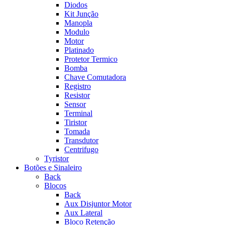
Diodos
Kit Junção
Manopla
Modulo
Motor
Platinado
Protetor Termico
Bomba
Chave Comutadora
Registro
Resistor
Sensor
Terminal
Tiristor
Tomada
Transdutor
Centrifugo
Tyristor
Botões e Sinaleiro
Back
Blocos
Back
Aux Disjuntor Motor
Aux Lateral
Bloco Retenção