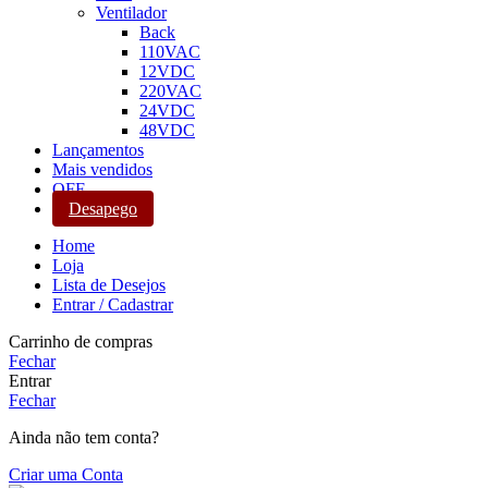
Ventilador
Back
110VAC
12VDC
220VAC
24VDC
48VDC
Lançamentos
Mais vendidos
OFF
Desapego
Home
Loja
Lista de Desejos
Entrar / Cadastrar
Carrinho de compras
Fechar
Entrar
Fechar
Ainda não tem conta?
Criar uma Conta