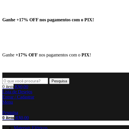
Ganhe
+17% OFF
nos pagamentos com o
PIX
!
Ganhe
+17% OFF
nos pagamentos com o
PIX
!
Pesquisa
0
item
R$
0,00
Lista de Desejos
Entrar / Cadastrar
Menu
Pesquisa
0
item
R$
0,00
Materiais Elétricos