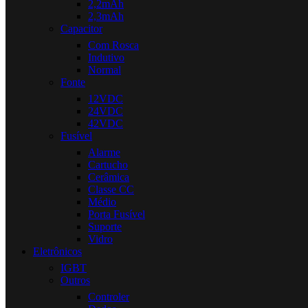
2,2mAh
2,3mAh
Capacitor
Com Rosca
Indutivo
Normal
Fonte
12VDC
24VDC
42VDC
Fusível
Alarme
Cartucho
Cerâmica
Classe CC
Médio
Porta Fusível
Suporte
Vidro
Eletrônicos
IGBT
Outros
Controler