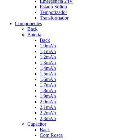
Emêrgencia 24V
Estado Sólido
Temporizador
Transformador
Componentes
Back
Bateria
Back
1,0mAh
1,1mAh
1,2mAh
1,3mAh
1,4mAh
1,5mAh
1,6mAh
1,7mAh
1,8mAh
1,9mAh
2,0mAh
2,1mAh
2,2mAh
2,3mAh
Capacitor
Back
Com Rosca