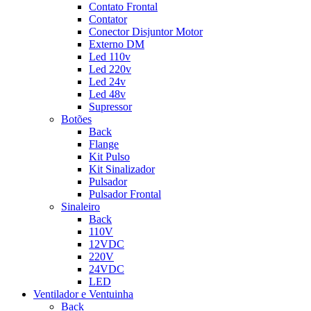
Contato Frontal
Contator
Conector Disjuntor Motor
Externo DM
Led 110v
Led 220v
Led 24v
Led 48v
Supressor
Botões
Back
Flange
Kit Pulso
Kit Sinalizador
Pulsador
Pulsador Frontal
Sinaleiro
Back
110V
12VDC
220V
24VDC
LED
Ventilador e Ventuinha
Back