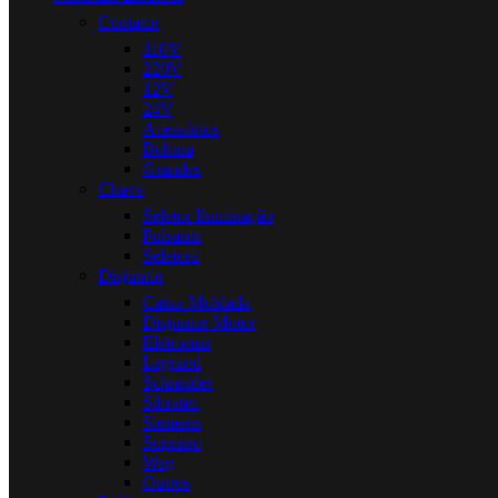
Contator
110V
220V
12V
24V
Acessórios
Bobina
Grandes
Chave
Seletor Iluminação
Pulsante
Seletora
Disjuntor
Caixa Moldada
Disjuntor Motor
Eletromar
Legrand
Schneider
Sibratec
Siemens
Soprano
Weg
Outros