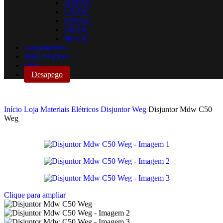
110VAC
12VDC
220VAC
24VDC
48VDC
Lançamentos
Mais vendidos
OFF
Desapego
Início
Loja
Materiais Elétricos
Disjuntor
Weg
Disjuntor Mdw C50
Weg
Clique para ampliar