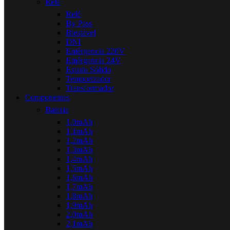
Relé
Relé
By Pass
Biestável
DNI
Emêrgencia 220V
Emêrgencia 24V
Estado Sólido
Temporizador
Transformador
Componentes
Bateria
1,0mAh
1,1mAh
1,2mAh
1,3mAh
1,4mAh
1,5mAh
1,6mAh
1,7mAh
1,8mAh
1,9mAh
2,0mAh
2,1mAh