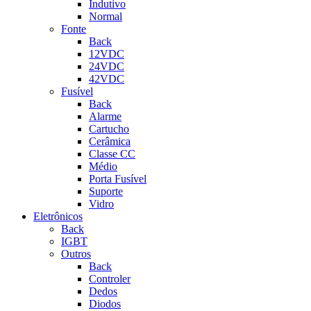
Indutivo
Normal
Fonte
Back
12VDC
24VDC
42VDC
Fusível
Back
Alarme
Cartucho
Cerâmica
Classe CC
Médio
Porta Fusível
Suporte
Vidro
Eletrônicos
Back
IGBT
Outros
Back
Controler
Dedos
Diodos