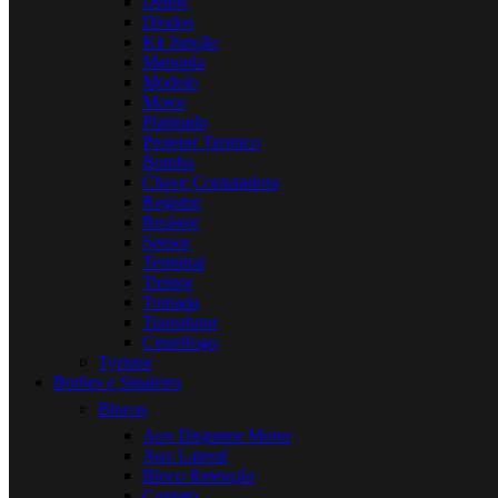
Dedos
Diodos
Kit Junção
Manopla
Modulo
Motor
Platinado
Protetor Termico
Bomba
Chave Comutadora
Registro
Resistor
Sensor
Terminal
Tiristor
Tomada
Transdutor
Centrifugo
Tyristor
Botões e Sinaleiro
Blocos
Aux Disjuntor Motor
Aux Lateral
Bloco Retenção
Contato