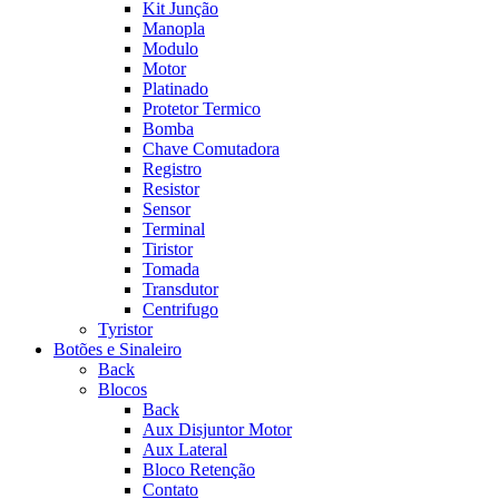
Kit Junção
Manopla
Modulo
Motor
Platinado
Protetor Termico
Bomba
Chave Comutadora
Registro
Resistor
Sensor
Terminal
Tiristor
Tomada
Transdutor
Centrifugo
Tyristor
Botões e Sinaleiro
Back
Blocos
Back
Aux Disjuntor Motor
Aux Lateral
Bloco Retenção
Contato