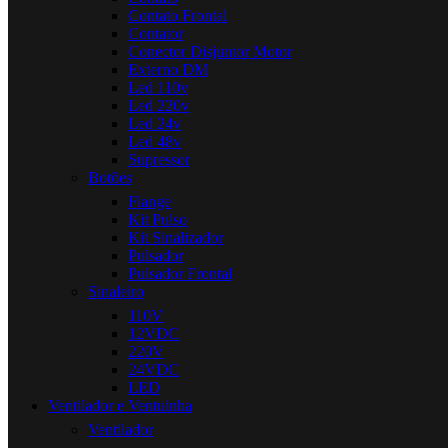
Contato Frontal
Contator
Conector Disjuntor Motor
Externo DM
Led 110v
Led 220v
Led 24v
Led 48v
Supressor
Botões
Flange
Kit Pulso
Kit Sinalizador
Pulsador
Pulsador Frontal
Sinaleiro
110V
12VDC
220V
24VDC
LED
Ventilador e Ventuinha
Ventilador