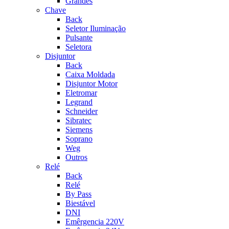
Grandes
Chave
Back
Seletor Iluminação
Pulsante
Seletora
Disjuntor
Back
Caixa Moldada
Disjuntor Motor
Eletromar
Legrand
Schneider
Sibratec
Siemens
Soprano
Weg
Outros
Relé
Back
Relé
By Pass
Biestável
DNI
Emêrgencia 220V