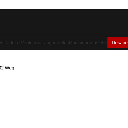
ntilador e Ventuinha
Lançamentos
Mais vendidos
OFF
Desape
B32 Weg