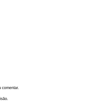
u comentar.
isão.