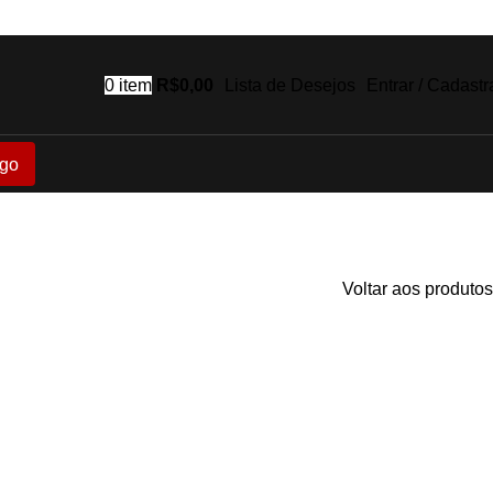
0
item
R$
0,00
Lista de Desejos
Entrar / Cadastr
go
Voltar aos produtos