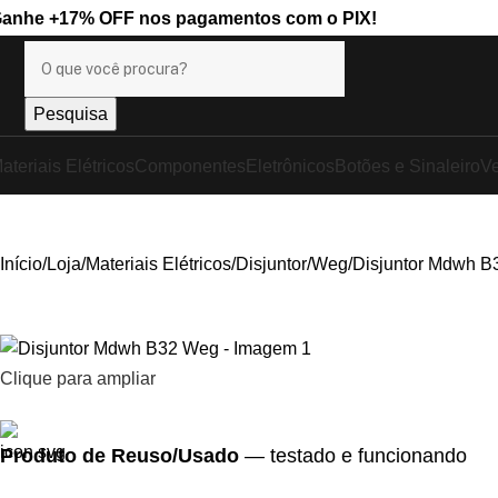
Ganhe
+17% OFF
nos pagamentos com o
PIX
!
Pesquisa
ateriais Elétricos
Componentes
Eletrônicos
Botões e Sinaleiro
Ve
Início
Loja
Materiais Elétricos
Disjuntor
Weg
Disjuntor Mdwh 
Clique para ampliar
Produto de Reuso/Usado
— testado e funcionando