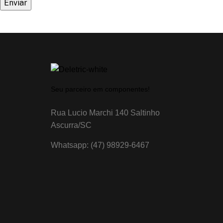
Seu parceiro em componentes!
Rua Lucio Marchi 140 Saltinho
Ascurra/SC
Whatsapp: (47) 98929-6467