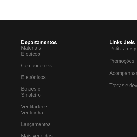
Departamentos
Links úteis
Materiais
Política de 
Elétricos
Promoções
Componentes
Acompanhar
Eletrônicos
Trocas e de
Botões e
Sinaleiro
Ventilador e
Ventoinha
Lançamentos
Mais vendidos