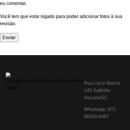
eu comentar.
Você tem que estar logado para poder adicionar fotos à sua
revisão.
Seu parceiro em componentes!
Rua Lucio Marchi
140 Saltinho
Ascurra/SC
Whatsapp: (47)
98929-6467