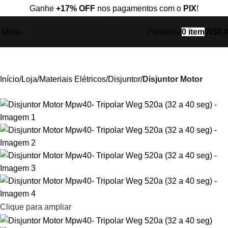
Ganhe
+17% OFF
nos pagamentos com o
PIX
!
Menu
Pesquisa
0
item
R$
0,
Início
Loja
Materiais Elétricos
Disjuntor
Disjuntor Motor
Clique para ampliar