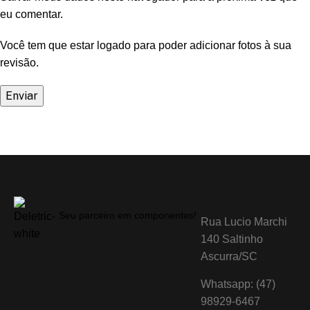
eu comentar.
Você tem que estar logado para poder adicionar fotos à sua
revisão.
Seu parceiro em componentes!
Rua Lucio Marchi
140 Saltinho
Ascurra/SC
Whatsapp: (47)
98929-6467