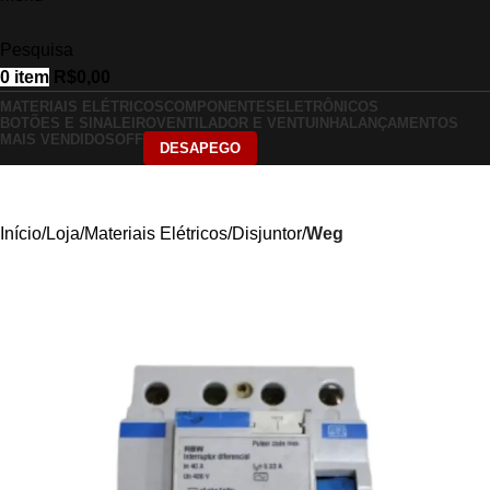
Pesquisa
0
item
R$
0,00
MATERIAIS ELÉTRICOS
COMPONENTES
ELETRÔNICOS
BOTÕES E SINALEIRO
VENTILADOR E VENTUINHA
LANÇAMENTOS
MAIS VENDIDOS
OFF
DESAPEGO
Início
Loja
Materiais Elétricos
Disjuntor
Weg