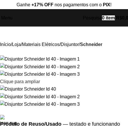
Ganhe
+17% OFF
nos pagamentos com o
PIX
!
Menu
Pesquisa
0
item
R$
0,
Início
Loja
Materiais Elétricos
Disjuntor
Schneider
Clique para ampliar
Produto de Reuso/Usado
— testado e funcionando