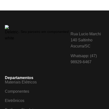
Seu parceiro em componentes!
Rua Lucio Marchi
140 Saltinho
Ascurra/SC
Whatsapp: (47)
98929-6467
Departamentos
Materiais Elétricos
Componentes
Eletrônicos