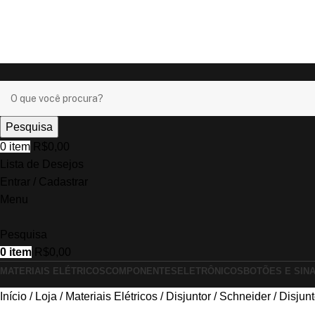
Pesquisa
0
item
R$
0,00
Lista de Desejos
Entrar / Cadastrar
Menu
Pesquisa
0
item
R$
0,00
MATERIAIS ELÉTRICOS
COMPONENTES
ELETRÔNICOS
BOTÕES E SIN
Início
Loja
Materiais Elétricos
Disjuntor
Schneider
Disjun