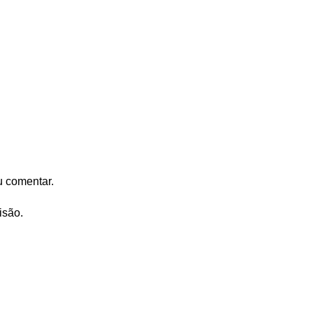
u comentar.
isão.