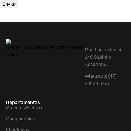
Seu parceiro em componentes!
Rua Lucio Marchi
140 Saltinho
Ascurra/SC
Whatsapp: (47)
98929-6467
Departamentos
Materiais Elétricos
Componentes
Eletrônicos