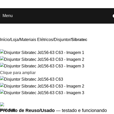
Ganhe
+17% OFF
nos pagamentos com o
PIX
!
Menu
Início
Loja
Materiais Elétricos
Disjuntor
Sibratec
Clique para ampliar
Produto de Reuso/Usado
— testado e funcionando