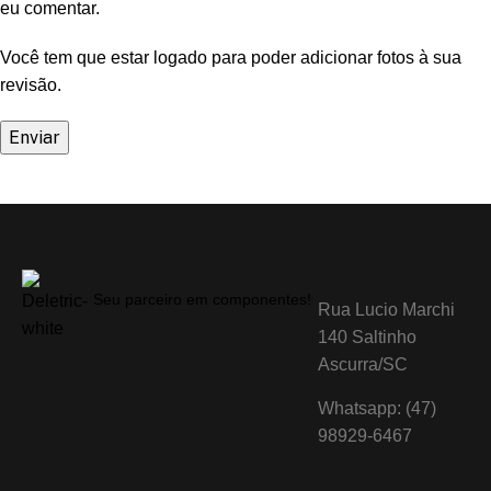
eu comentar.
Você tem que estar logado para poder adicionar fotos à sua
revisão.
Seu parceiro em componentes!
Rua Lucio Marchi
140 Saltinho
Ascurra/SC
Whatsapp: (47)
98929-6467