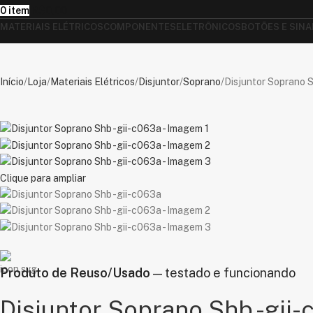
0
item
R$
0,00
MATERIAIS ELÉTRICOS
COMPONENTES
ELETRÔNICOS
BOTÕES E SINA
Início
Loja
Materiais Elétricos
Disjuntor
Soprano
Disjuntor Soprano 
Clique para ampliar
Produto de Reuso/Usado
— testado e funcionando
Disjuntor Soprano Shb -gii