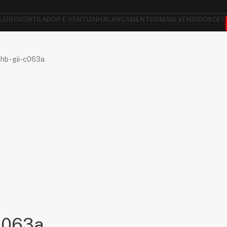
LEIRO
VENTILADOR E VENTUINHA
LANÇAMENTOS
MAIS VENDIDOS
OFF
Shb -gii-c063a
-c063a