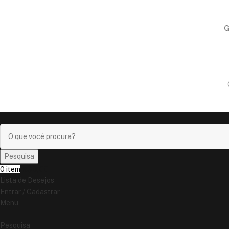
G
Pesquisa
0
item
R$
0,00
Lista de Desejos
Entrar / Cadastrar
Menu
Pesquisa