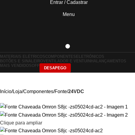
Entrar / Cadastrar
Menu
MATERIAIS ELÉTRICOS
COMPONENTES
ELETRÔNICOS
BOTÕES E SINALEIRO
VENTILADOR E VENTUINHA
LANÇAMENTOS
MAIS VENDIDOS
OFF
DESAPEGO
Início
Loja
Componentes
Fonte
24VDC
Clique para ampliar