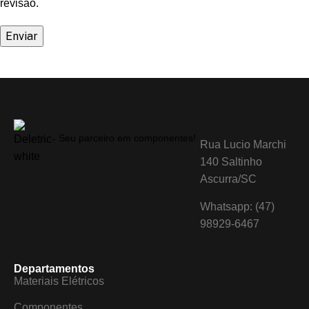
revisão.
Seu parceiro em componentes!
Rua Lucio Marchi
140 Saltinho
Ascurra/SC
Whatsapp: (47)
98929-6467
Departamentos
Materiais Elétricos
Componentes