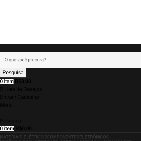
Ganhe
+17% OFF
nos pagamentos com o
PIX
!
Ganhe
+17% OFF
nos pagamentos com o
PIX
!
Pesquisa
0
item
R$
0,00
Lista de Desejos
Entrar / Cadastrar
Menu
Pesquisa
0
item
R$
0,00
MATERIAIS ELÉTRICOS
COMPONENTES
ELETRÔNICOS