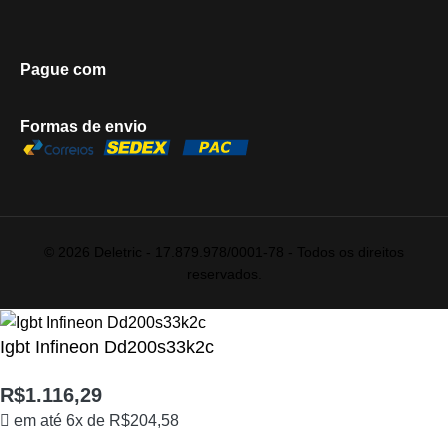
Pague com
Formas de envio
© 2026 Deletric - 17.879.978/0001-78 - Todos os direitos
reservados.
Igbt Infineon Dd200s33k2c
R$
1.116,29
em até 6x de
R$
204,58