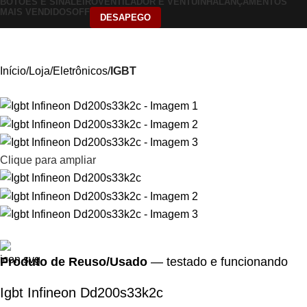
BOTÕES E SINALEIRO
VENTILADOR E VENTUINHA
LANÇAMENTOS
MAIS VENDIDOS
OFF
DESAPEGO
Início
Loja
Eletrônicos
IGBT
Clique para ampliar
Produto de Reuso/Usado
— testado e funcionando
Igbt Infineon Dd200s33k2c