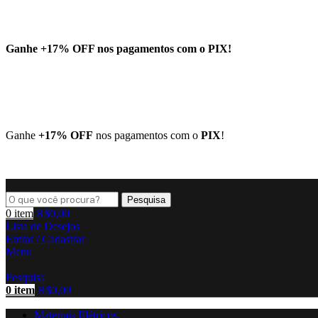
Ganhe
+17% OFF
nos pagamentos com o
PIX
!
Ganhe
+17% OFF
nos pagamentos com o
PIX
!
Pesquisa
0
item
R$
0,00
Lista de Desejos
Entrar / Cadastrar
Menu
Pesquisa
0
item
R$
0,00
Materiais Elétricos