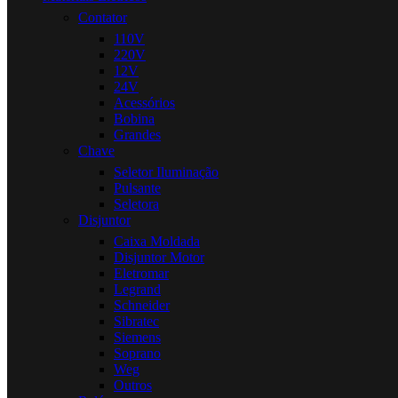
Contator
110V
220V
12V
24V
Acessórios
Bobina
Grandes
Chave
Seletor Iluminação
Pulsante
Seletora
Disjuntor
Caixa Moldada
Disjuntor Motor
Eletromar
Legrand
Schneider
Sibratec
Siemens
Soprano
Weg
Outros