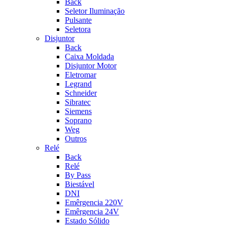
Back
Seletor Iluminação
Pulsante
Seletora
Disjuntor
Back
Caixa Moldada
Disjuntor Motor
Eletromar
Legrand
Schneider
Sibratec
Siemens
Soprano
Weg
Outros
Relé
Back
Relé
By Pass
Biestável
DNI
Emêrgencia 220V
Emêrgencia 24V
Estado Sólido