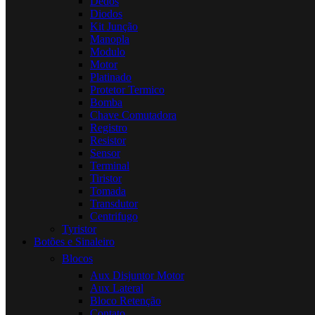
Dedos
Diodos
Kit Junção
Manopla
Modulo
Motor
Platinado
Protetor Termico
Bomba
Chave Comutadora
Registro
Resistor
Sensor
Terminal
Tiristor
Tomada
Transdutor
Centrifugo
Tyristor
Botões e Sinaleiro
Blocos
Aux Disjuntor Motor
Aux Lateral
Bloco Retenção
Contato