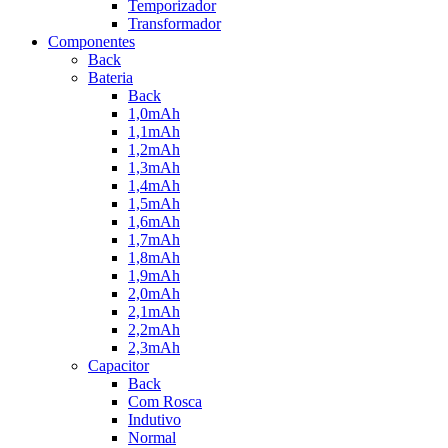
Temporizador
Transformador
Componentes
Back
Bateria
Back
1,0mAh
1,1mAh
1,2mAh
1,3mAh
1,4mAh
1,5mAh
1,6mAh
1,7mAh
1,8mAh
1,9mAh
2,0mAh
2,1mAh
2,2mAh
2,3mAh
Capacitor
Back
Com Rosca
Indutivo
Normal