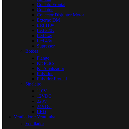
Contato Frontal
Contator
Conector Disjuntor Motor
Externo DM
Led 110v
Led 220v
Led 24v
Led 48v
Supressor
Botões
Flange
Kit Pulso
Kit Sinalizador
Pulsador
Pulsador Frontal
Sinaleiro
110V
12VDC
220V
24VDC
LED
Ventilador e Ventuinha
Ventilador