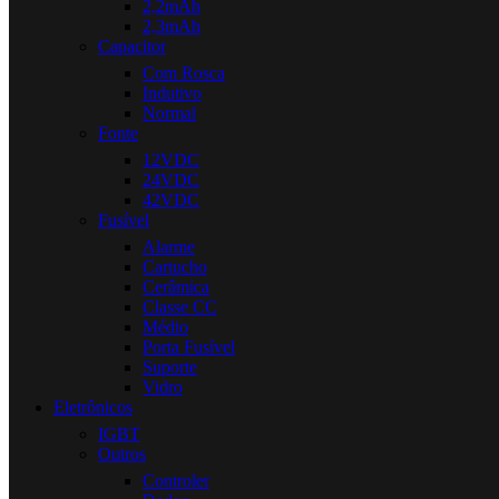
2,2mAh
2,3mAh
Capacitor
Com Rosca
Indutivo
Normal
Fonte
12VDC
24VDC
42VDC
Fusível
Alarme
Cartucho
Cerâmica
Classe CC
Médio
Porta Fusível
Suporte
Vidro
Eletrônicos
IGBT
Outros
Controler