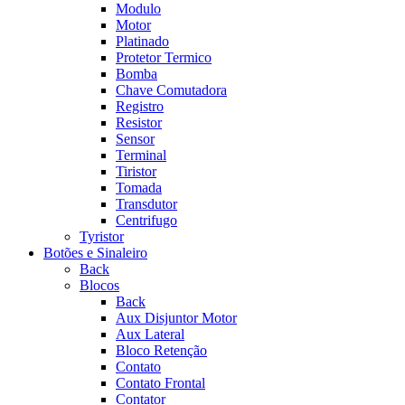
Modulo
Motor
Platinado
Protetor Termico
Bomba
Chave Comutadora
Registro
Resistor
Sensor
Terminal
Tiristor
Tomada
Transdutor
Centrifugo
Tyristor
Botões e Sinaleiro
Back
Blocos
Back
Aux Disjuntor Motor
Aux Lateral
Bloco Retenção
Contato
Contato Frontal
Contator