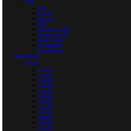
Relé
Relé
By Pass
Biestável
DNI
Emêrgencia 220V
Emêrgencia 24V
Estado Sólido
Temporizador
Transformador
Componentes
Bateria
1,0mAh
1,1mAh
1,2mAh
1,3mAh
1,4mAh
1,5mAh
1,6mAh
1,7mAh
1,8mAh
1,9mAh
2,0mAh
2,1mAh