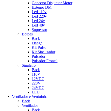
Conector Disjuntor Motor
Externo DM
Led 110v
Led 220v
Led 24v
Led 48v
Supressor
Botões
Back
Flange
Kit Pulso
Kit Sinalizador
Pulsador
Pulsador Frontal
Sinaleiro
Back
110V
12VDC
220V
24VDC
LED
Ventilador e Ventuinha
Back
Ventilador
Back