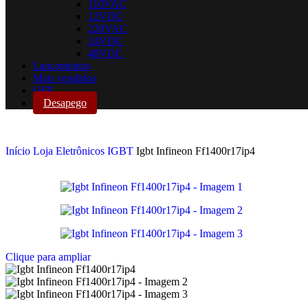
110VAC
12VDC
220VAC
24VDC
48VDC
Lançamentos
Mais vendidos
OFF
Desapego
Início
Loja
Eletrônicos
IGBT
Igbt Infineon Ff1400r17ip4
Clique para ampliar