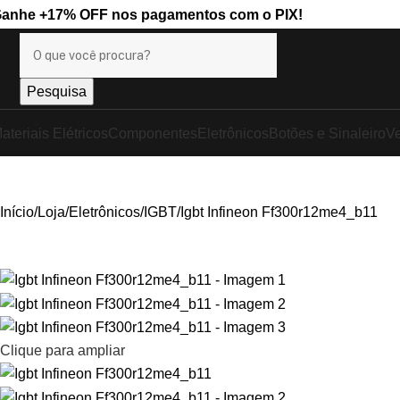
Ganhe
+17% OFF
nos pagamentos com o
PIX
!
Pesquisa
ateriais Elétricos
Componentes
Eletrônicos
Botões e Sinaleiro
Ve
Início
Loja
Eletrônicos
IGBT
Igbt Infineon Ff300r12me4_b11
Clique para ampliar