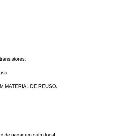
transistores,
uso.
 MATERIAL DE REUSO.
e de pagar em outro local.