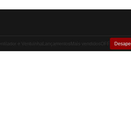
ntilador e Ventuinha
Lançamentos
Mais vendidos
OFF
Desape