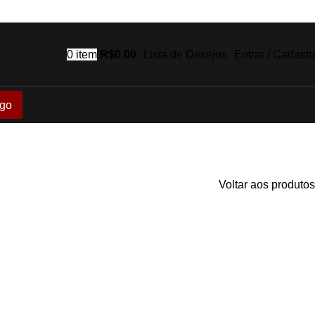
0
item
R$
0,00
Lista de Desejos
Entrar / Cadastr
go
Voltar aos produtos