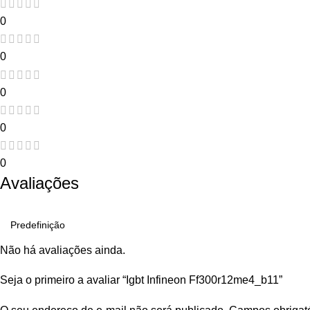
0
0
0
0
0
Avaliações
Não há avaliações ainda.
Seja o primeiro a avaliar “Igbt Infineon Ff300r12me4_b11”