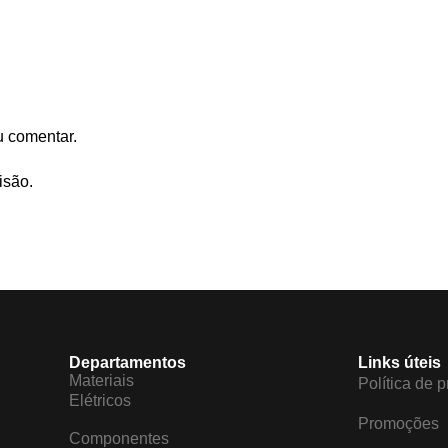
u comentar.
isão.
Departamentos
Links úteis
Materiais
Política de 
Elétricos
Promoções
Componentes