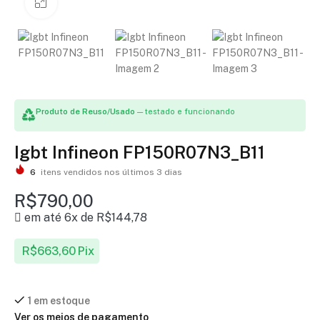
Clique para ampliar
Produto de Reuso/Usado
— testado e funcionando
Igbt Infineon FP150R07N3_B11
6
itens vendidos nos últimos 3 dias
R$
790,00
em até 6x de
R$
144,78
R$
663,60
Pix
1 em estoque
Ver os meios de pagamento