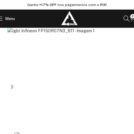
Ganhe
+17% OFF
nos pagamentos com o
PIX
!
0
Menu
Início
Loja
Eletrônicos
IGBT