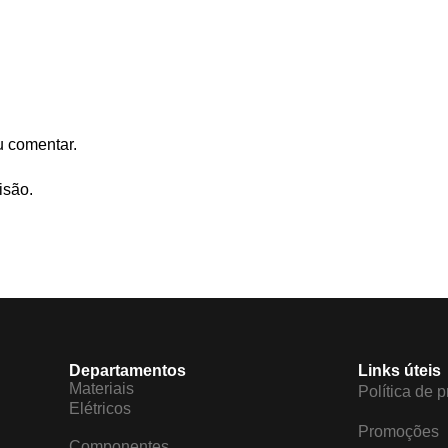
u comentar.
isão.
Departamentos
Links úteis
Materiais
Política de 
Elétricos
Promoções
Componentes