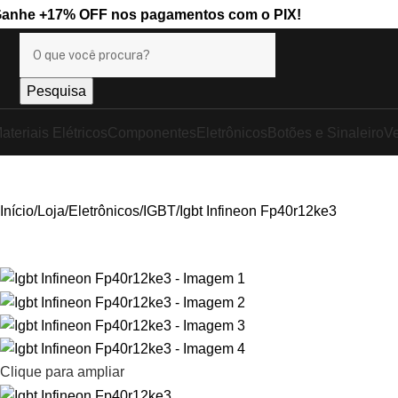
Ganhe
+17% OFF
nos pagamentos com o
PIX
!
Pesquisa
ateriais Elétricos
Componentes
Eletrônicos
Botões e Sinaleiro
Ve
Início
Loja
Eletrônicos
IGBT
Igbt Infineon Fp40r12ke3
Clique para ampliar