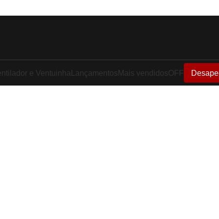
ntilador e Ventuinha
Lançamentos
Mais vendidos
OFF
Desape