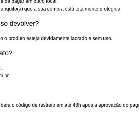
e de pagar em outro local.
anquilo(a) que a sua compra está totalmente protegida.
sso devolver?
o o produto esteja devidamente lacrado e sem uso.
ato?
a.
m.br
ceberá o código de rastreio em até 48h após a aprovação do p