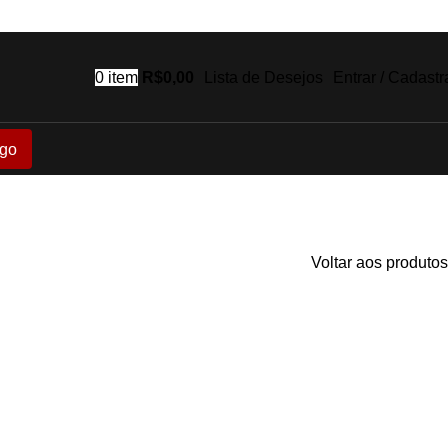
0
item
R$
0,00
Lista de Desejos
Entrar / Cadastr
go
Voltar aos produtos