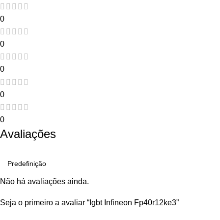
0
0
0
0
0
Avaliações
Não há avaliações ainda.
Seja o primeiro a avaliar “Igbt Infineon Fp40r12ke3”