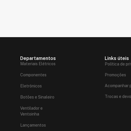
Departamentos
Links úteis
Materiais Elétricos
Política de pr
Componentes
Promoções
Acompanhar p
Eletrônicos
Trocas e dev
Botões e Sinaleiro
Ventilador e
Ventoinha
Lançamentos