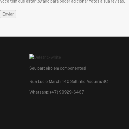
Você tem que estar logado para poder adicionar fotos à sua revisão.
Seu parceiro em componentes!
Rua Lucio Marchi 140 Saltinho Ascurra/SC
Whatsapp: (47) 98929-6467