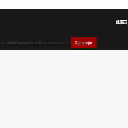
0
item
 Ventuinha
Lançamentos
Mais vendidos
OFF
Desapego