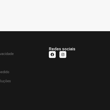
Redes sociais
ivacidade
edido
oluções