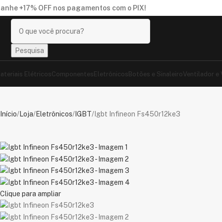
anhe
+17% OFF
nos pagamentos com o
PIX
!
Pesquisa
ateriais Elétricos
Componentes
Eletrônicos
Botões e Sinaleiro
Ventilador e
Início
Loja
Eletrônicos
IGBT
Igbt Infineon Fs450r12ke3
Clique para ampliar