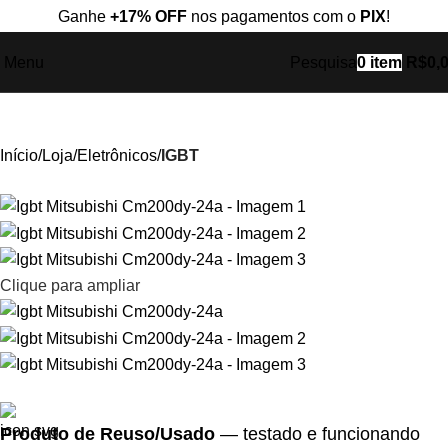
Ganhe
+17% OFF
nos pagamentos com o
PIX
!
Menu
Pesquisa
0
item
R$
0,
Início
Loja
Eletrônicos
IGBT
Clique para ampliar
Produto de Reuso/Usado
— testado e funcionando