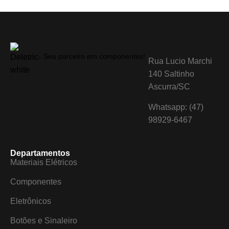
Seu parceiro em componentes!
Rua Lucio Marchi
140 Saltinho
Ascurra/SC
Whatsapp: (47)
98929-6467
Departamentos
Materiais Elétricos
Componentes
Eletrônicos
Botões e Sinaleiro