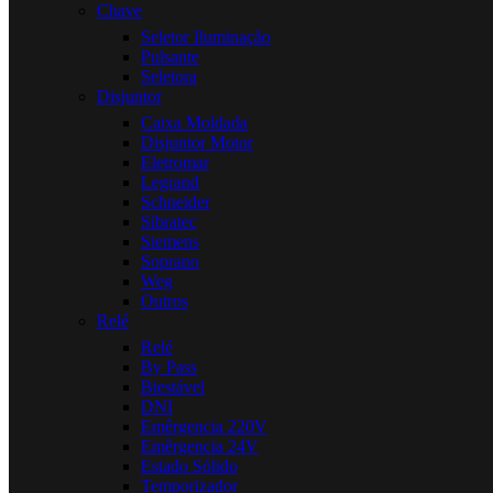
Chave
Seletor Iluminação
Pulsante
Seletora
Disjuntor
Caixa Moldada
Disjuntor Motor
Eletromar
Legrand
Schneider
Sibratec
Siemens
Soprano
Weg
Outros
Relé
Relé
By Pass
Biestável
DNI
Emêrgencia 220V
Emêrgencia 24V
Estado Sólido
Temporizador