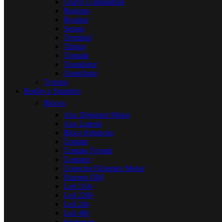
Chave Comutadora
Registro
Resistor
Sensor
Terminal
Tiristor
Tomada
Transdutor
Centrifugo
Tyristor
Botões e Sinaleiro
Blocos
Aux Disjuntor Motor
Aux Lateral
Bloco Retenção
Contato
Contato Frontal
Contator
Conector Disjuntor Motor
Externo DM
Led 110v
Led 220v
Led 24v
Led 48v
Supressor