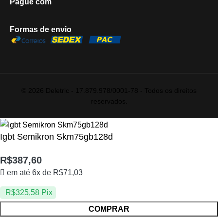
Pague com
Formas de envio
© 2026 Deletric - 17.879.978/0001-78 - Todos os direitos
reservados.
Igbt Semikron Skm75gb128d
R$
387,60
em até 6x de
R$
71,03
R$
325,58
Pix
COMPRAR