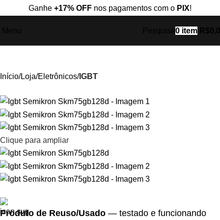
Ganhe
+17% OFF
nos pagamentos com o
PIX
!
Menu
Pesquisa
0
item
R$
0,
Início
Loja
Eletrônicos
IGBT
Clique para ampliar
Produto de Reuso/Usado
— testado e funcionando