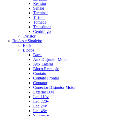
Resistor
Sensor
Terminal
Tiristor
Tomada
Transdutor
Centrifugo
Tyristor
Botões e Sinaleiro
Back
Blocos
Back
Aux Disjuntor Motor
Aux Lateral
Bloco Retenção
Contato
Contato Frontal
Contator
Conector Disjuntor Motor
Externo DM
Led 110v
Led 220v
Led 24v
Led 48v
Supressor