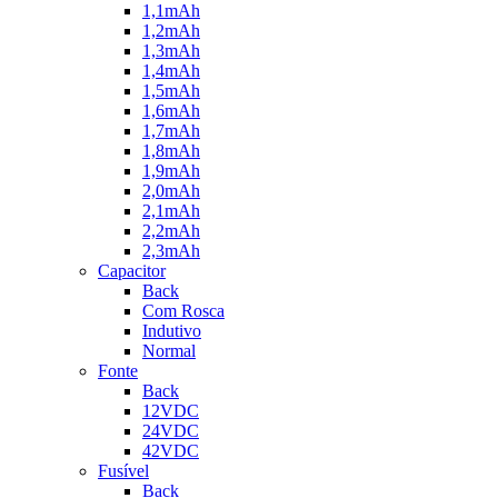
1,1mAh
1,2mAh
1,3mAh
1,4mAh
1,5mAh
1,6mAh
1,7mAh
1,8mAh
1,9mAh
2,0mAh
2,1mAh
2,2mAh
2,3mAh
Capacitor
Back
Com Rosca
Indutivo
Normal
Fonte
Back
12VDC
24VDC
42VDC
Fusível
Back