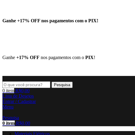
Ganhe
+17% OFF
nos pagamentos com o
PIX
!
Ganhe
+17% OFF
nos pagamentos com o
PIX
!
Pesquisa
0
item
R$
0,00
Lista de Desejos
Entrar / Cadastrar
Menu
Pesquisa
0
item
R$
0,00
Materiais Elétricos