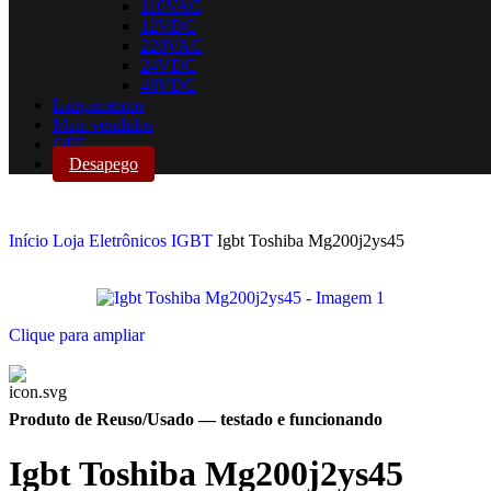
110VAC
12VDC
220VAC
24VDC
48VDC
Lançamentos
Mais vendidos
OFF
Desapego
Início
Loja
Eletrônicos
IGBT
Igbt Toshiba Mg200j2ys45
Clique para ampliar
Produto de Reuso/Usado
— testado e funcionando
Igbt Toshiba Mg200j2ys45