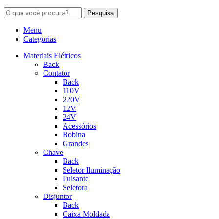
Pesquisa
Menu
Categorias
Materiais Elétricos
Back
Contator
Back
110V
220V
12V
24V
Acessórios
Bobina
Grandes
Chave
Back
Seletor Iluminação
Pulsante
Seletora
Disjuntor
Back
Caixa Moldada