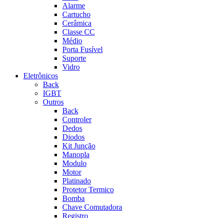
Alarme
Cartucho
Cerâmica
Classe CC
Médio
Porta Fusível
Suporte
Vidro
Eletrônicos
Back
IGBT
Outros
Back
Controler
Dedos
Diodos
Kit Junção
Manopla
Modulo
Motor
Platinado
Protetor Termico
Bomba
Chave Comutadora
Registro