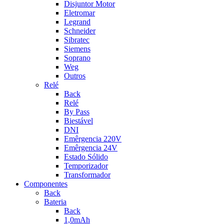
Disjuntor Motor
Eletromar
Legrand
Schneider
Sibratec
Siemens
Soprano
Weg
Outros
Relé
Back
Relé
By Pass
Biestável
DNI
Emêrgencia 220V
Emêrgencia 24V
Estado Sólido
Temporizador
Transformador
Componentes
Back
Bateria
Back
1,0mAh