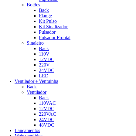
Botões
Back
Flange
Kit Pulso
Kit Sinalizador
Pulsador
Pulsador Frontal
Sinaleiro
Back
110V
12VDC
220V
24VDC
LED
Ventilador e Ventuinha
Back
Ventilador
Back
110VAC
12VDC
220VAC
24VDC
48VDC
Lançamentos
Mais vendidos