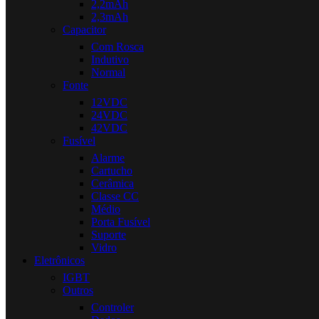
2,2mAh
2,3mAh
Capacitor
Com Rosca
Indutivo
Normal
Fonte
12VDC
24VDC
42VDC
Fusível
Alarme
Cartucho
Cerâmica
Classe CC
Médio
Porta Fusível
Suporte
Vidro
Eletrônicos
IGBT
Outros
Controler