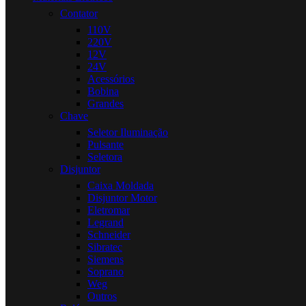
Contator
110V
220V
12V
24V
Acessórios
Bobina
Grandes
Chave
Seletor Iluminação
Pulsante
Seletora
Disjuntor
Caixa Moldada
Disjuntor Motor
Eletromar
Legrand
Schneider
Sibratec
Siemens
Soprano
Weg
Outros