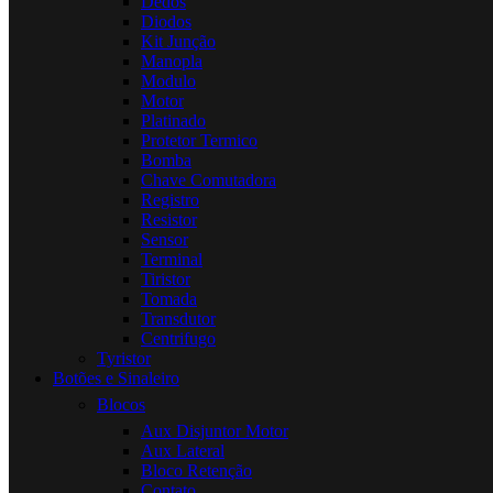
Dedos
Diodos
Kit Junção
Manopla
Modulo
Motor
Platinado
Protetor Termico
Bomba
Chave Comutadora
Registro
Resistor
Sensor
Terminal
Tiristor
Tomada
Transdutor
Centrifugo
Tyristor
Botões e Sinaleiro
Blocos
Aux Disjuntor Motor
Aux Lateral
Bloco Retenção
Contato