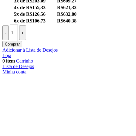
3x de
R$
203,09
R$
609,27
4x de
R$
155,33
R$
621,32
5x de
R$
126,56
R$
632,80
6x de
R$
106,73
R$
640,38
Comprar
Adicionar à Lista de Desejos
Loja
0
item
Carrinho
Lista de Desejos
Minha conta