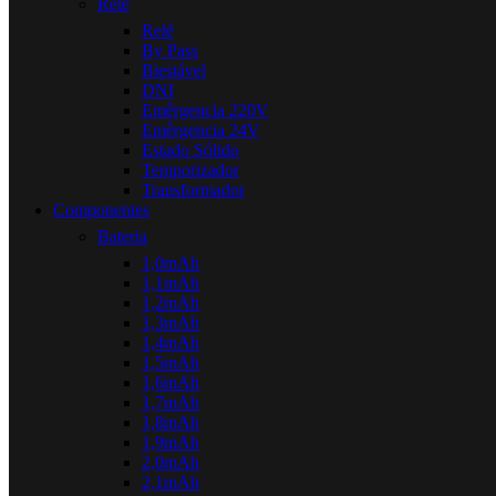
Relé
Relé
By Pass
Biestável
DNI
Emêrgencia 220V
Emêrgencia 24V
Estado Sólido
Temporizador
Transformador
Componentes
Bateria
1,0mAh
1,1mAh
1,2mAh
1,3mAh
1,4mAh
1,5mAh
1,6mAh
1,7mAh
1,8mAh
1,9mAh
2,0mAh
2,1mAh